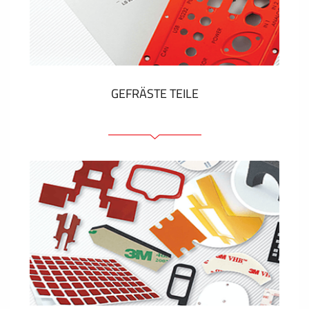
Kunststoff-Etiketten und Tags
ZEIGEN MEHR
GEFRÄSTE TEILE
Frontplatten (front und tragfähig)
Eloxierte Frontplatten
Farbige Frontplatten
Platten mit Befestigungselementen
Gravierte Schilder
ZEIGEN MEHR