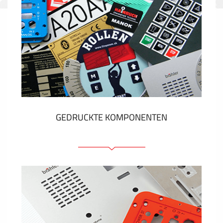
GEDRUCKTE KOMPONENTEN
Folienschilder
Folientastaturen
Metallschilder
Aufkleber und Etiketten