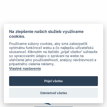
Na zlepšenie našich služieb využívame
cookies.
Používame súbory cookies, aby sme zabezpečili
optimálnu funkčnosť webu a čo najlepšiu užívateľskú
skúsenosť. Kliknutím na tlačidlo „prijať všetko“ súhlasíte
so spracovaním údajov o správaní na webe na
uľahčenie jeho používateľnosti, analýzy návštevnosti a
prípadného cielenia reklamy.
Vlastné nastavenie
Prijať všetko
Odmietnúť všetko