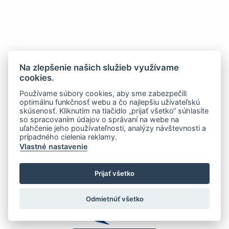
Na zlepšenie našich služieb využívame
cookies.
Používame súbory cookies, aby sme zabezpečili
optimálnu funkčnosť webu a čo najlepšiu užívateľskú
skúsenosť. Kliknutím na tlačidlo „prijať všetko“ súhlasíte
so spracovaním údajov o správaní na webe na
uľahčenie jeho používateľnosti, analýzy návštevnosti a
prípadného cielenia reklamy.
Vlastné nastavenie
Prijať všetko
Odmietnúť všetko