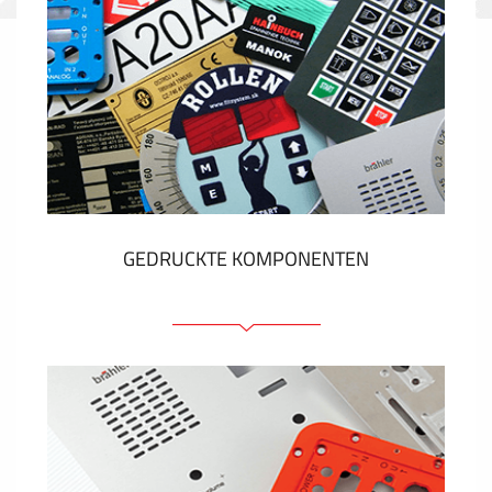
GEDRUCKTE KOMPONENTEN
Folienschilder
Folientastaturen
Metallschilder
Aufkleber und Etiketten