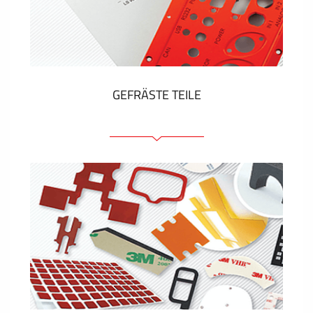
Kunststoff-Etiketten und Tags
ZEIGEN MEHR
GEFRÄSTE TEILE
Frontplatten (front und tragfähig)
Eloxierte Frontplatten
Farbige Frontplatten
Platten mit Befestigungselementen
Gravierte Schilder
ZEIGEN MEHR