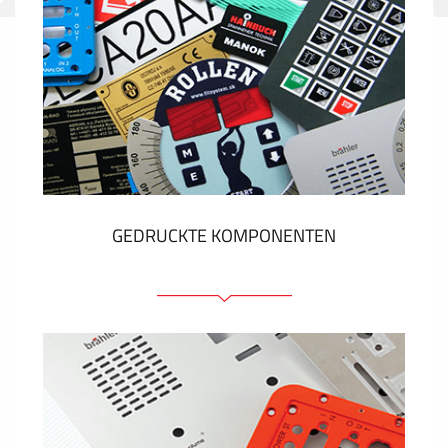
GEDRUCKTE KOMPONENTEN
Folienschilder
Folientastaturen
Metallschilder
Aufkleber und Etiketten