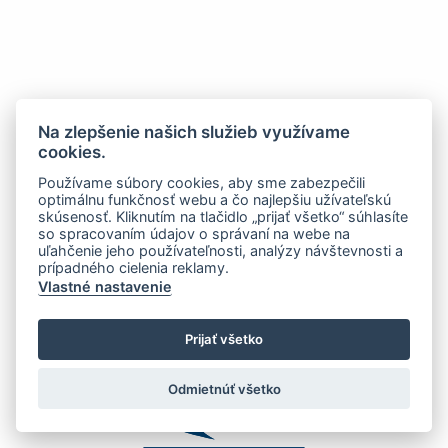
Na zlepšenie našich služieb využívame
cookies.
Používame súbory cookies, aby sme zabezpečili
optimálnu funkčnosť webu a čo najlepšiu užívateľskú
skúsenosť. Kliknutím na tlačidlo „prijať všetko“ súhlasíte
so spracovaním údajov o správaní na webe na
uľahčenie jeho používateľnosti, analýzy návštevnosti a
prípadného cielenia reklamy.
Vlastné nastavenie
Prijať všetko
Odmietnúť všetko