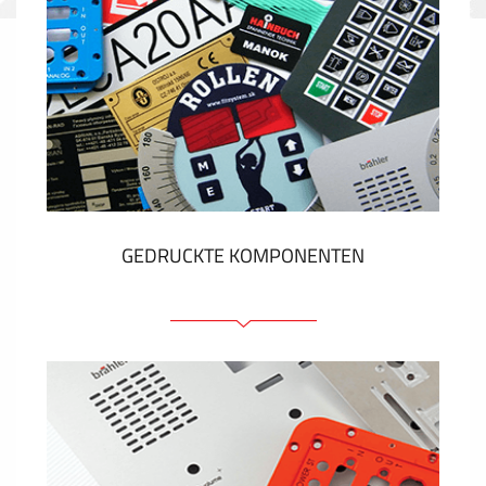
GEDRUCKTE KOMPONENTEN
Folienschilder
Folientastaturen
Metallschilder
Aufkleber und Etiketten