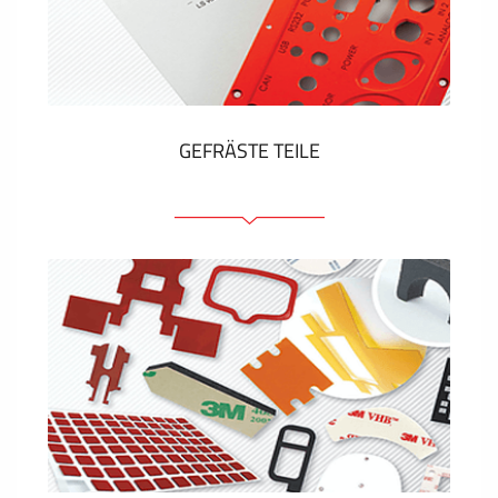
Kunststoff-Etiketten und Tags
ZEIGEN MEHR
GEFRÄSTE TEILE
Frontplatten (front und tragfähig)
Eloxierte Frontplatten
Farbige Frontplatten
Platten mit Befestigungselementen
Gravierte Schilder
ZEIGEN MEHR