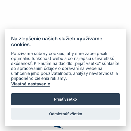
Na zlepšenie našich služieb využívame
cookies.
Používame súbory cookies, aby sme zabezpečili
optimálnu funkčnosť webu a čo najlepšiu užívateľskú
skúsenosť. Kliknutím na tlačidlo „prijať všetko“ súhlasíte
so spracovaním údajov o správaní na webe na
uľahčenie jeho používateľnosti, analýzy návštevnosti a
prípadného cielenia reklamy.
Vlastné nastavenie
Prijať všetko
Odmietnúť všetko