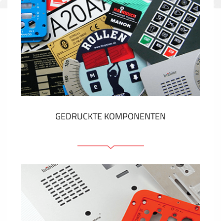
GEDRUCKTE KOMPONENTEN
Folienschilder
Folientastaturen
Metallschilder
Aufkleber und Etiketten