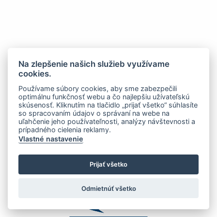
Na zlepšenie našich služieb využívame
cookies.
Používame súbory cookies, aby sme zabezpečili
optimálnu funkčnosť webu a čo najlepšiu užívateľskú
skúsenosť. Kliknutím na tlačidlo „prijať všetko“ súhlasíte
so spracovaním údajov o správaní na webe na
uľahčenie jeho používateľnosti, analýzy návštevnosti a
prípadného cielenia reklamy.
Vlastné nastavenie
Prijať všetko
Odmietnúť všetko