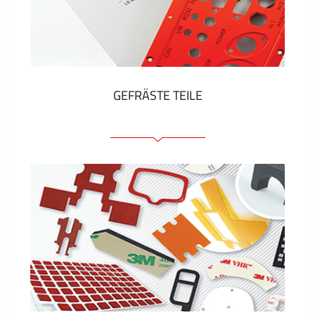
Kunststoff-Etiketten und Tags
ZEIGEN MEHR
GEFRÄSTE TEILE
Frontplatten (front und tragfähig)
Eloxierte Frontplatten
Farbige Frontplatten
Platten mit Befestigungselementen
Gravierte Schilder
ZEIGEN MEHR