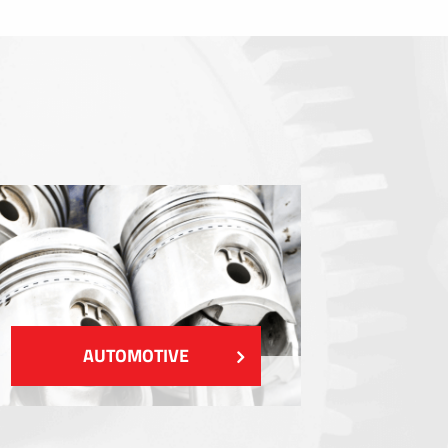
Dichtungen
EMI / RFI / ESD Abschirmung
Füllstoffe und Wärmemanagement
Isolierung
ZEIGEN MEHR
AUTOMOTIVE