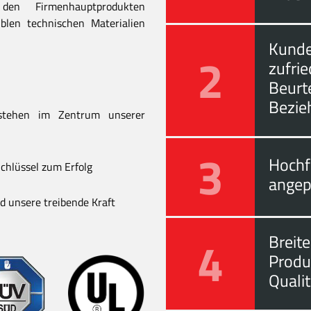
en Firmenhauptprodukten
blen technischen Materialien
Kunde
2
zufri
Beurt
Bezie
stehen im Zentrum unserer
3
Hochf
chlüssel zum Erfolg
angep
 unsere treibende Kraft
4
Breite
Produ
Quali