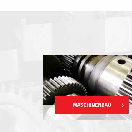
Folientastaturen
Metallschilder
Aufkleber und Etiketten
Kunststoff-Etiketten und Tags
ZEIGEN MEHR
MASCHINENBAU