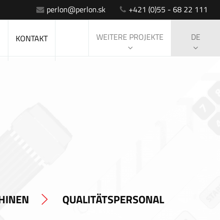
perlon@perlon.sk
+421 (0)55 - 68 22 111
WEITERE PROJEKTE
DE
S
KONTAKT
HINEN
QUALITÄTSPERSONAL