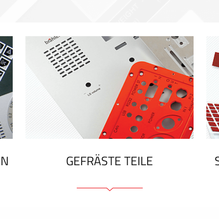
EN
GEFRÄSTE TEILE
Frontplatten (front und tragfähig)