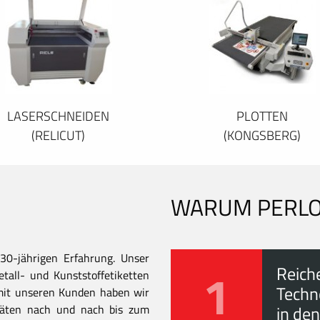
LASERSCHNEIDEN
PLOTTEN
(RELICUT)
(KONGSBERG)
WARUM PERL
30-jährigen Erfahrung. Unser
1
Reich
all- und Kunststoffetiketten
Techn
mit unseren Kunden haben wir
itäten nach und nach bis zum
in den