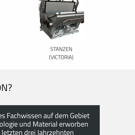
STANZEN
(VICTORIA)
ON?
es Fachwissen auf dem Gebiet
ologie und Material erworben
 letzten drei Jahrzehnten