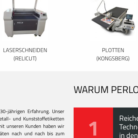
LASERSCHNEIDEN
PLOTTEN
(RELICUT)
(KONGSBERG)
WARUM PERL
30-jährigen Erfahrung. Unser
1
Reich
all- und Kunststoffetiketten
Techn
mit unseren Kunden haben wir
itäten nach und nach bis zum
in den