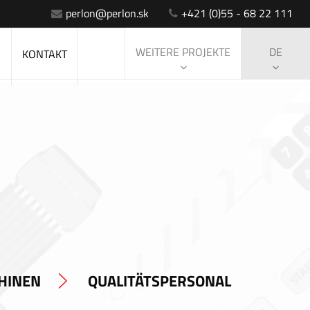
perlon@perlon.sk
+421 (0)55 - 68 22 111
WEITERE PROJEKTE
DE
S
KONTAKT
HINEN
QUALITÄTSPERSONAL