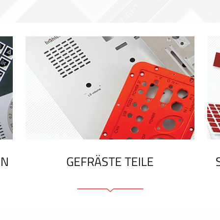
EN
GEFRÄSTE TEILE
Frontplatten (front und tragfähig)