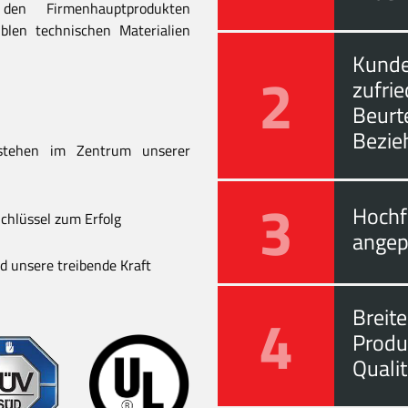
en Firmenhauptprodukten
blen technischen Materialien
Kunde
2
zufri
Beurt
Bezie
stehen im Zentrum unserer
3
Hochf
chlüssel zum Erfolg
angep
 unsere treibende Kraft
4
Breite
Produ
Quali