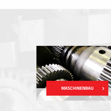
Folientastaturen
Metallschilder
Aufkleber und Etiketten
Kunststoff-Etiketten und Tags
ZEIGEN MEHR
MASCHINENBAU