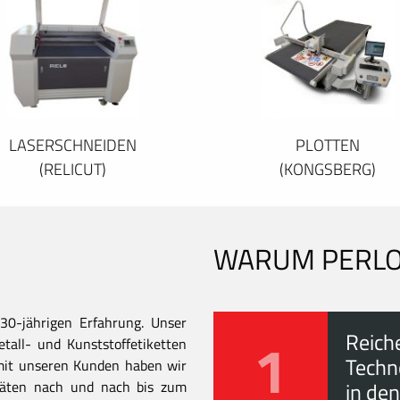
LASERSCHNEIDEN
PLOTTEN
(RELICUT)
(KONGSBERG)
WARUM PERL
30-jährigen Erfahrung. Unser
1
Reich
all- und Kunststoffetiketten
Techn
mit unseren Kunden haben wir
itäten nach und nach bis zum
in den