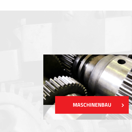
Folientastaturen
Metallschilder
Aufkleber und Etiketten
Kunststoff-Etiketten und Tags
ZEIGEN MEHR
MASCHINENBAU