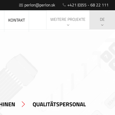
perlon@perlon.sk
+421 (0)55 - 68 22 111
WEITERE PROJEKTE
DE
S
KONTAKT
HINEN
QUALITÄTSPERSONAL