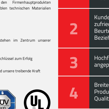
en Firmenhauptprodukten
blen technischen Materialien
Kunde
2
zufri
Beurt
Bezie
stehen im Zentrum unserer
3
Hochf
chlüssel zum Erfolg
angep
 unsere treibende Kraft
4
Breite
Produ
Quali