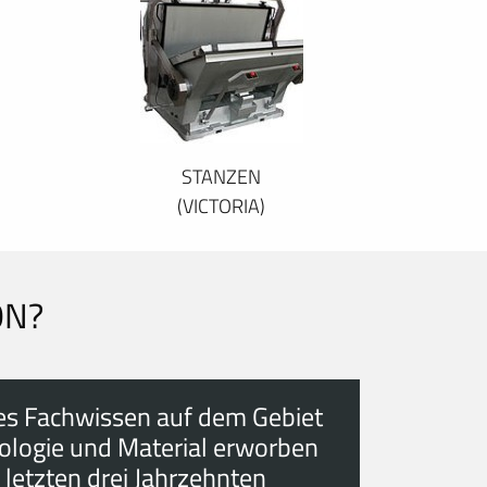
STANZEN
(VICTORIA)
ON?
es Fachwissen auf dem Gebiet
ologie und Material erworben
 letzten drei Jahrzehnten