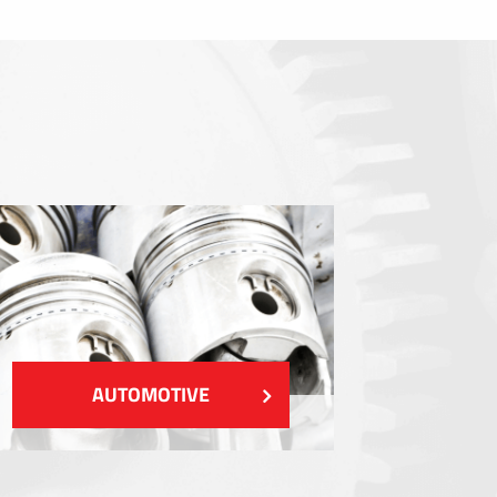
Dichtungen
EMI / RFI / ESD Abschirmung
Füllstoffe und Wärmemanagement
Isolierung
ZEIGEN MEHR
AUTOMOTIVE