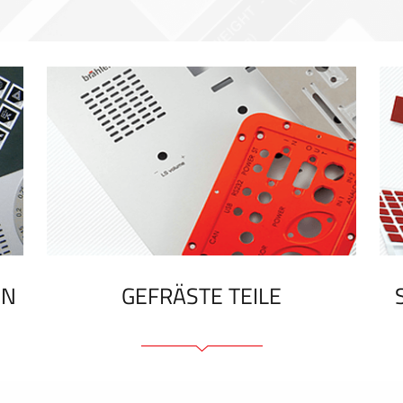
EN
GEFRÄSTE TEILE
Frontplatten (front und tragfähig)