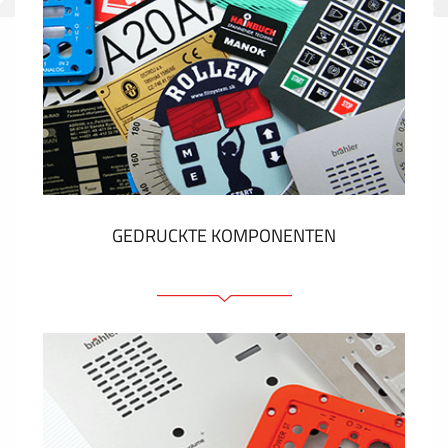
GEDRUCKTE KOMPONENTEN
Folienschilder
Folientastaturen
Metallschilder
Aufkleber und Etiketten