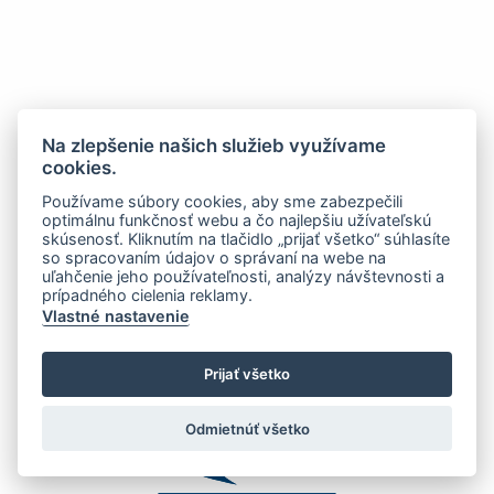
Na zlepšenie našich služieb využívame
cookies.
Používame súbory cookies, aby sme zabezpečili
optimálnu funkčnosť webu a čo najlepšiu užívateľskú
skúsenosť. Kliknutím na tlačidlo „prijať všetko“ súhlasíte
so spracovaním údajov o správaní na webe na
uľahčenie jeho používateľnosti, analýzy návštevnosti a
prípadného cielenia reklamy.
Vlastné nastavenie
Prijať všetko
Odmietnúť všetko