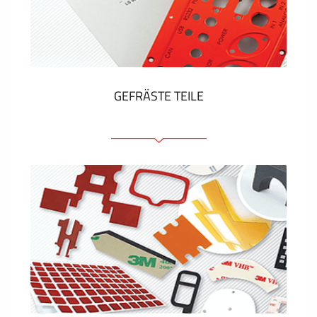
Kunststoff-Etiketten und Tags
ZEIGEN MEHR
GEFRÄSTE TEILE
Frontplatten (front und tragfähig)
Eloxierte Frontplatten
Farbige Frontplatten
Platten mit Befestigungselementen
Gravierte Schilder
ZEIGEN MEHR