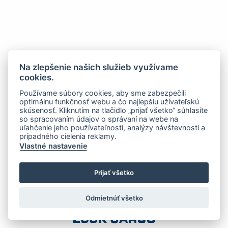
Na zlepšenie našich služieb využívame
cookies.
Používame súbory cookies, aby sme zabezpečili
optimálnu funkčnosť webu a čo najlepšiu užívateľskú
skúsenosť. Kliknutím na tlačidlo „prijať všetko“ súhlasíte
so spracovaním údajov o správaní na webe na
uľahčenie jeho používateľnosti, analýzy návštevnosti a
prípadného cielenia reklamy.
Vlastné nastavenie
Prijať všetko
Odmietnúť všetko