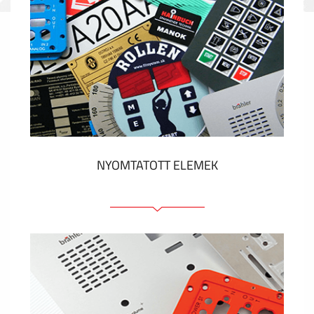
NYOMTATOTT ELEMEK
Fóliacímkék
Fóliabillentyűzet, Membrános billentyűzet
Fém címkék
Címkék