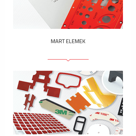
Műanyag címkék és cédulák
MUTASS TÖBBET
MART ELEMEK
Előlapok (elülső, tartó)
Anodizált panelek
Színes panelek
Panelek szerelőelemekkel
Gravírozott címkék
MUTASS TÖBBET