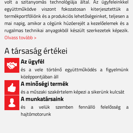
volt a szitanyomás technológiája által. Az ügyfeleinkkel
együttműködve viszont fokozatosan kiterjesztettük a
termékportfóliónk és a produkciós lehetőségeinket, teljesen a
mai napig, amikor a cégünk húzóerejét a kezelőelemek és a
rugalmas technikai anyagokból készült szerkezetek képezik.
Olvass tovább >
A társaság értékei
Az ügyfél
és a vele történő együttműködés a figyelmünk
középpontjában áll
A minőségi termék
és a műszaki szakértelem képezi a sikerünk kulcsát
A munkatársaink
és a velük szemben fennálló felelősség a
hajtómotorunk