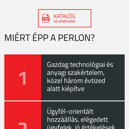
MIÉRT ÉPP A PERLON?
Gazdag technológiai és
1
anyagi szakértelem,
közel három évtized
alatt kiépítve
Ügyfél-orientált
2
hozzáállás, elégedett
ügyfelek, jó értékelések