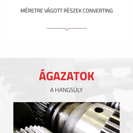
MÉRETRE VÁGOTT RÉSZEK CONVERTING
Ragasztóelemek
Tömítőelemek
EMI / RFI / ESD árnyékolás
Kitöltések és hőkezelés
ÁGAZATOK
Szigetelés
A HANGSÚLY
MUTASS TÖBBET