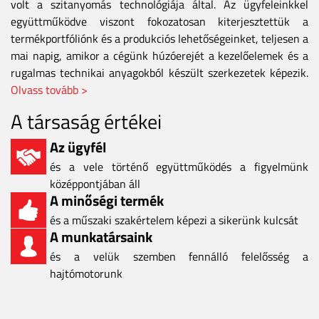
volt a szitanyomás technológiája által. Az ügyfeleinkkel
együttműködve viszont fokozatosan kiterjesztettük a
termékportfóliónk és a produkciós lehetőségeinket, teljesen a
mai napig, amikor a cégünk húzóerejét a kezelőelemek és a
rugalmas technikai anyagokból készült szerkezetek képezik.
Olvass tovább >
A társaság értékei
Az ügyfél
és a vele történő együttműködés a figyelmünk
középpontjában áll
A minőségi termék
és a műszaki szakértelem képezi a sikerünk kulcsát
A munkatársaink
és a velük szemben fennálló felelősség a
hajtómotorunk