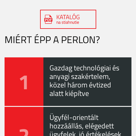
MIÉRT ÉPP A PERLON?
Gazdag technológiai és
1
anyagi szakértelem,
közel három évtized
alatt kiépítve
Ügyfél-orientált
2
hozzáállás, elégedett
ügyfelek, jó értékelések