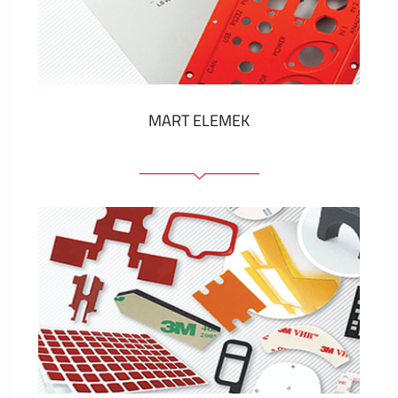
Műanyag címkék és cédulák
MUTASS TÖBBET
MART ELEMEK
Előlapok (elülső, tartó)
Anodizált panelek
Színes panelek
Panelek szerelőelemekkel
Gravírozott címkék
MUTASS TÖBBET