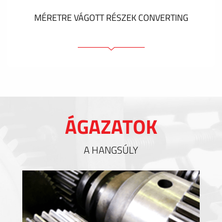
MÉRETRE VÁGOTT RÉSZEK CONVERTING
Ragasztóelemek
Tömítőelemek
EMI / RFI / ESD árnyékolás
Kitöltések és hőkezelés
ÁGAZATOK
Szigetelés
A HANGSÚLY
MUTASS TÖBBET