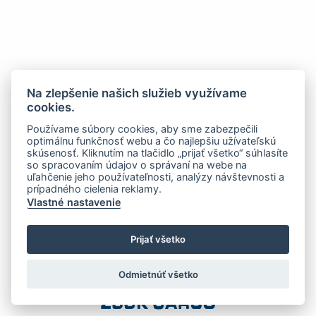
Na zlepšenie našich služieb využívame
cookies.
Používame súbory cookies, aby sme zabezpečili
optimálnu funkčnosť webu a čo najlepšiu užívateľskú
skúsenosť. Kliknutím na tlačidlo „prijať všetko“ súhlasíte
so spracovaním údajov o správaní na webe na
uľahčenie jeho používateľnosti, analýzy návštevnosti a
prípadného cielenia reklamy.
Vlastné nastavenie
Prijať všetko
Odmietnúť všetko