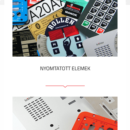
NYOMTATOTT ELEMEK
Fóliacímkék
Fóliabillentyűzet, Membrános billentyűzet
Fém címkék
Címkék