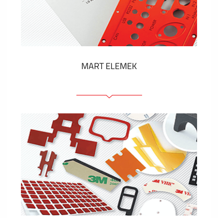
Műanyag címkék és cédulák
MUTASS TÖBBET
MART ELEMEK
Előlapok (elülső, tartó)
Anodizált panelek
Színes panelek
Panelek szerelőelemekkel
Gravírozott címkék
MUTASS TÖBBET