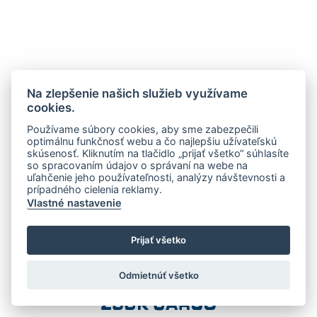
Na zlepšenie našich služieb využívame
cookies.
Používame súbory cookies, aby sme zabezpečili
optimálnu funkčnosť webu a čo najlepšiu užívateľskú
skúsenosť. Kliknutím na tlačidlo „prijať všetko“ súhlasíte
so spracovaním údajov o správaní na webe na
uľahčenie jeho používateľnosti, analýzy návštevnosti a
prípadného cielenia reklamy.
Vlastné nastavenie
Prijať všetko
Odmietnúť všetko