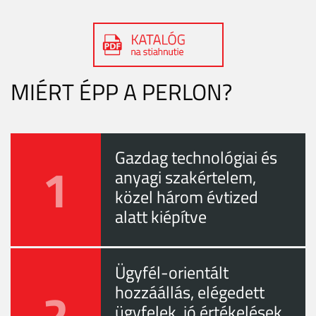
MIÉRT ÉPP A PERLON?
Gazdag technológiai és
1
anyagi szakértelem,
közel három évtized
alatt kiépítve
Ügyfél-orientált
2
hozzáállás, elégedett
ügyfelek, jó értékelések