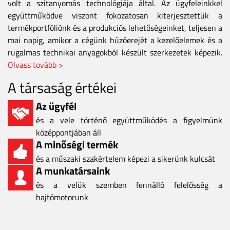
volt a szitanyomás technológiája által. Az ügyfeleinkkel
együttműködve viszont fokozatosan kiterjesztettük a
termékportfóliónk és a produkciós lehetőségeinket, teljesen a
mai napig, amikor a cégünk húzóerejét a kezelőelemek és a
rugalmas technikai anyagokból készült szerkezetek képezik.
Olvass tovább >
A társaság értékei
Az ügyfél
és a vele történő együttműködés a figyelmünk
középpontjában áll
A minőségi termék
és a műszaki szakértelem képezi a sikerünk kulcsát
A munkatársaink
és a velük szemben fennálló felelősség a
hajtómotorunk