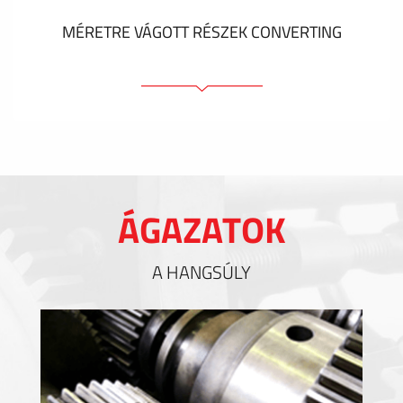
MÉRETRE VÁGOTT RÉSZEK CONVERTING
Ragasztóelemek
Tömítőelemek
EMI / RFI / ESD árnyékolás
Kitöltések és hőkezelés
ÁGAZATOK
Szigetelés
A HANGSÚLY
MUTASS TÖBBET