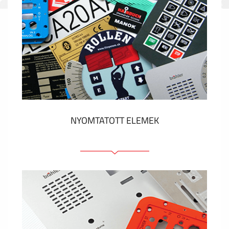
NYOMTATOTT ELEMEK
Fóliacímkék
Fóliabillentyűzet, Membrános billentyűzet
Fém címkék
Címkék