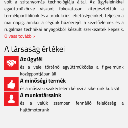
volt a szitanyomás technológiája által. Az ügyfeleinkkel
együttműködve viszont fokozatosan kiterjesztettük a
termékportfóliónk és a produkciós lehetőségeinket, teljesen a
mai napig, amikor a cégünk húzóerejét a kezelőelemek és a
rugalmas technikai anyagokból készült szerkezetek képezik.
Olvass tovább >
A társaság értékei
Az ügyfél
és a vele történő együttműködés a figyelmünk
középpontjában áll
A minőségi termék
és a műszaki szakértelem képezi a sikerünk kulcsát
A munkatársaink
és a velük szemben fennálló felelősség a
hajtómotorunk