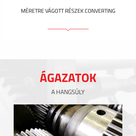
MÉRETRE VÁGOTT RÉSZEK CONVERTING
Ragasztóelemek
Tömítőelemek
EMI / RFI / ESD árnyékolás
Kitöltések és hőkezelés
ÁGAZATOK
Szigetelés
A HANGSÚLY
MUTASS TÖBBET