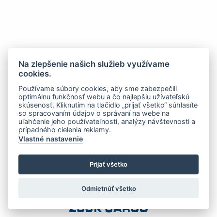
Na zlepšenie našich služieb využívame
cookies.
Používame súbory cookies, aby sme zabezpečili
optimálnu funkčnosť webu a čo najlepšiu užívateľskú
skúsenosť. Kliknutím na tlačidlo „prijať všetko“ súhlasíte
so spracovaním údajov o správaní na webe na
uľahčenie jeho používateľnosti, analýzy návštevnosti a
prípadného cielenia reklamy.
Vlastné nastavenie
Prijať všetko
Odmietnúť všetko