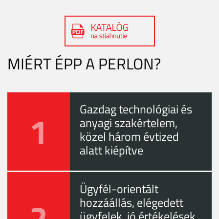
MIÉRT ÉPP A PERLON?
Gazdag technológiai és
1
anyagi szakértelem,
közel három évtized
alatt kiépítve
Ügyfél-orientált
2
hozzáállás, elégedett
ügyfelek, jó értékelések