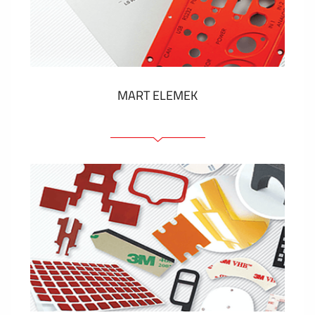
Műanyag címkék és cédulák
MUTASS TÖBBET
MART ELEMEK
Előlapok (elülső, tartó)
Anodizált panelek
Színes panelek
Panelek szerelőelemekkel
Gravírozott címkék
MUTASS TÖBBET