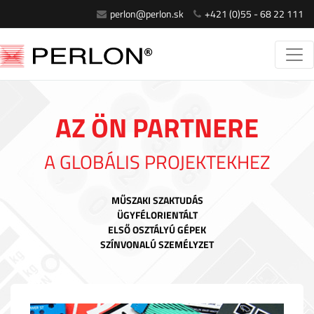
perlon@perlon.sk
+421 (0)55 - 68 22 111
AZ ÖN PARTNERE
A GLOBÁLIS PROJEKTEKHEZ
MŰSZAKI SZAKTUDÁS
ÜGYFÉLORIENTÁLT
ELSŐ OSZTÁLYÚ GÉPEK
SZÍNVONALÚ SZEMÉLYZET