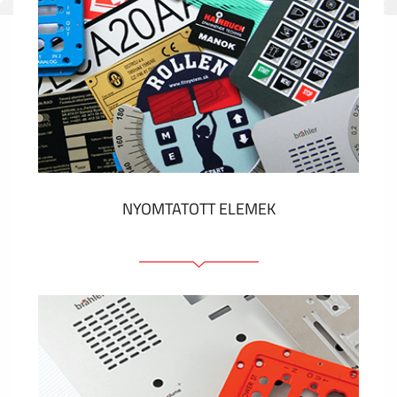
NYOMTATOTT ELEMEK
Fóliacímkék
Fóliabillentyűzet, Membrános billentyűzet
Fém címkék
Címkék