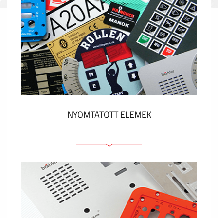
NYOMTATOTT ELEMEK
Fóliacímkék
Fóliabillentyűzet, Membrános billentyűzet
Fém címkék
Címkék