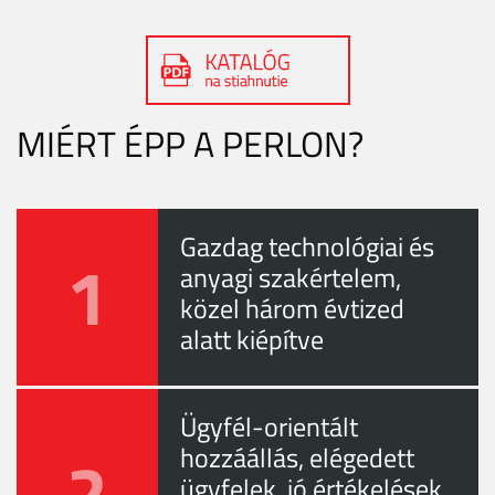
MIÉRT ÉPP A PERLON?
Gazdag technológiai és
1
anyagi szakértelem,
közel három évtized
alatt kiépítve
Ügyfél-orientált
2
hozzáállás, elégedett
ügyfelek, jó értékelések