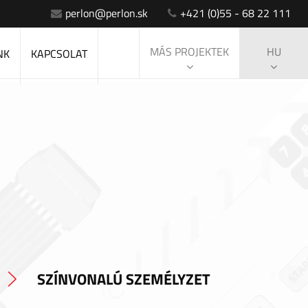
perlon@perlon.sk
+421 (0)55 - 68 22 111
MÁS PROJEKTEK
HU
NK
KAPCSOLAT
SZÍNVONALÚ SZEMÉLYZET