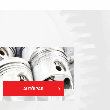
Tömítőelemek
EMI / RFI / ESD árnyékolás
Kitöltések és hőkezelés
Szigetelés
MUTASS TÖBBET
AUTÓIPAR