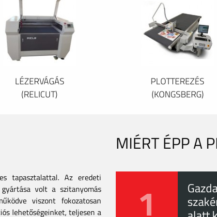
LÉZERVÁGÁS
PLOTTEREZÉS
(RELICUT)
(KONGSBERG)
MIÉRT ÉPP A 
 tapasztalattal. Az eredeti
1
Gazda
gyártása volt a szitanyomás
szaké
tműködve viszont fokozatosan
iós lehetőségeinket, teljesen a
alatt 