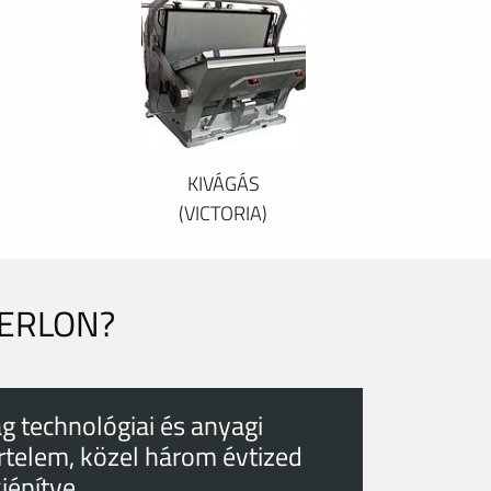
KIVÁGÁS
(VICTORIA)
PERLON?
g technológiai és anyagi
rtelem, közel három évtized
kiépítve