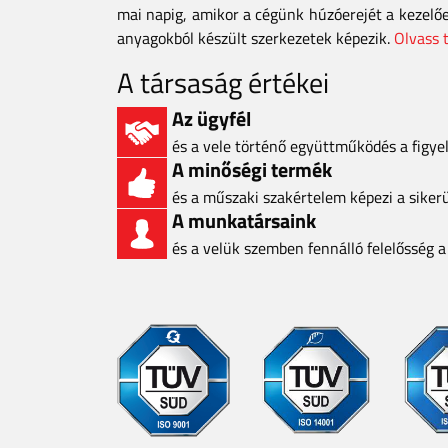
mai napig, amikor a cégünk húzóerejét a kezelő
anyagokból készült szerkezetek képezik.
Olvass 
A társaság értékei
Az ügyfél
és a vele történő együttműködés a figy
A minőségi termék
és a műszaki szakértelem képezi a siker
A munkatársaink
és a velük szemben fennálló felelősség 