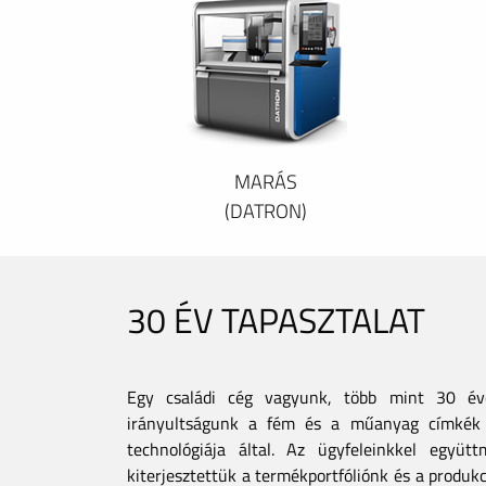
MARÁS
(DATRON)
30 ÉV TAPASZTALAT
Egy családi cég vagyunk, több mint 30 éves
irányultságunk a fém és a műanyag címkék 
technológiája által. Az ügyfeleinkkel együt
kiterjesztettük a termékportfóliónk és a produkc