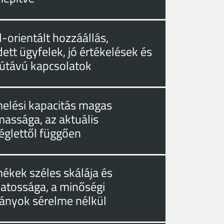
-orientált hozzáállás,
ett ügyfelek, jó értékelések és
útávú kapcsolatok
melési kapacitás magas
massága, az aktuális
églettől függően
mékek széles skálája és
zatossága, a minőségi
ányok sérelme nélkül