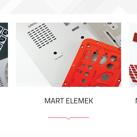
MART ELEMEK
Előlapok (elülső, tartó)