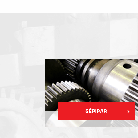
Fóliabillentyűzet, Membrános billentyű
Fém címkék
Címkék
Műanyag címkék és cédulák
MUTASS TÖBBET
GÉPIPAR