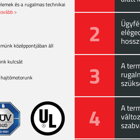
elemek és a rugalmas technikai
tovább >
2
Ügyfél
eléged
hossz
elmünk középpontjában áll
ünk kulcsát
3
A ter
rugal
a hajtómotorunk
szüks
4
A ter
válto
szabv