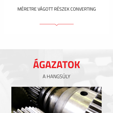
MÉRETRE VÁGOTT RÉSZEK CONVERTING
Ragasztóelemek
Tömítőelemek
EMI / RFI / ESD árnyékolás
Kitöltések és hőkezelés
ÁGAZATOK
Szigetelés
A HANGSÚLY
MUTASS TÖBBET