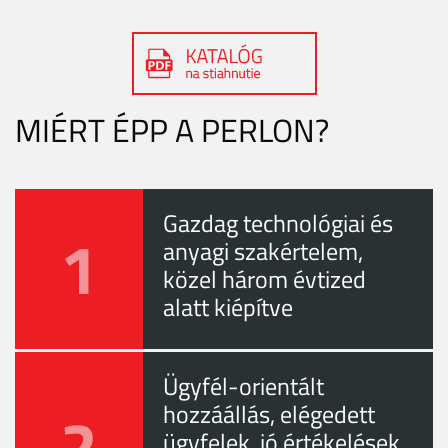
MIÉRT ÉPP A PERLON?
Gazdag technológiai és
1
anyagi szakértelem,
közel három évtized
alatt kiépítve
Ügyfél-orientált
2
hozzáállás, elégedett
ügyfelek, jó értékelések