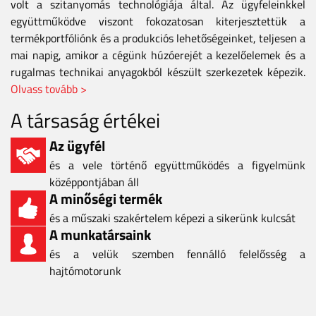
volt a szitanyomás technológiája által. Az ügyfeleinkkel
együttműködve viszont fokozatosan kiterjesztettük a
termékportfóliónk és a produkciós lehetőségeinket, teljesen a
mai napig, amikor a cégünk húzóerejét a kezelőelemek és a
rugalmas technikai anyagokból készült szerkezetek képezik.
Olvass tovább >
A társaság értékei
Az ügyfél
és a vele történő együttműködés a figyelmünk
középpontjában áll
A minőségi termék
és a műszaki szakértelem képezi a sikerünk kulcsát
A munkatársaink
és a velük szemben fennálló felelősség a
hajtómotorunk