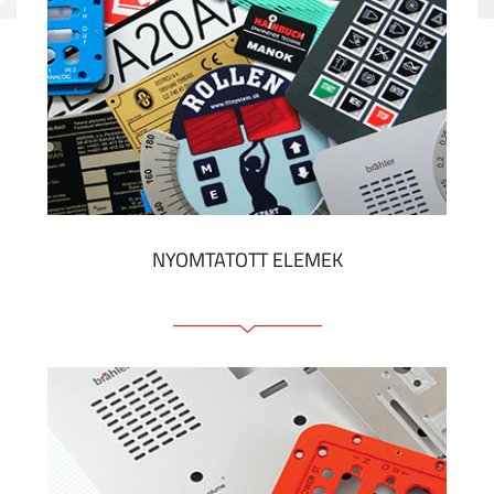
NYOMTATOTT ELEMEK
Fóliacímkék
Fóliabillentyűzet, Membrános billentyűzet
Fém címkék
Címkék