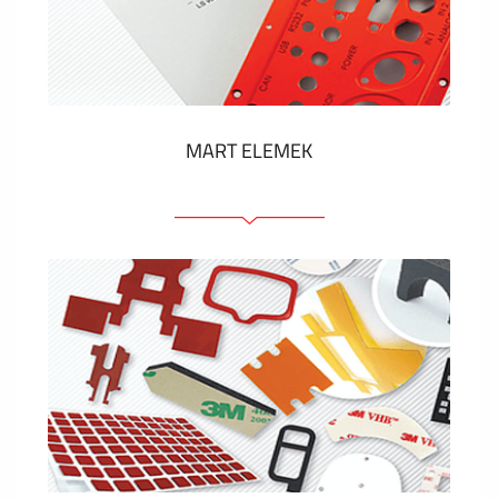
Műanyag címkék és cédulák
MUTASS TÖBBET
MART ELEMEK
Előlapok (elülső, tartó)
Anodizált panelek
Színes panelek
Panelek szerelőelemekkel
Gravírozott címkék
MUTASS TÖBBET