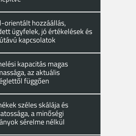
-orientált hozzáállás,
ett ügyfelek, jó értékelések és
útávú kapcsolatok
melési kapacitás magas
massága, az aktuális
églettől függően
mékek széles skálája és
zatossága, a minőségi
ányok sérelme nélkül