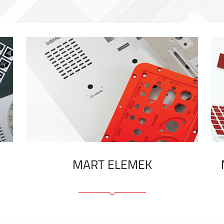
MART ELEMEK
Előlapok (elülső, tartó)