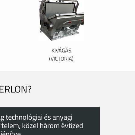
KIVÁGÁS
(VICTORIA)
PERLON?
g technológiai és anyagi
rtelem, közel három évtized
kiépítve