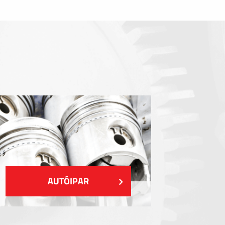
Tömítőelemek
EMI / RFI / ESD árnyékolás
Kitöltések és hőkezelés
Szigetelés
MUTASS TÖBBET
AUTÓIPAR