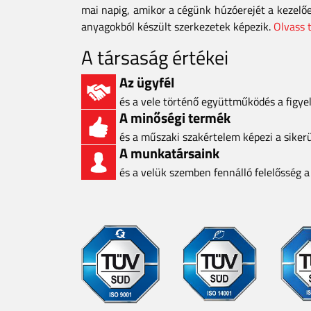
mai napig, amikor a cégünk húzóerejét a kezelő
anyagokból készült szerkezetek képezik.
Olvass 
A társaság értékei
Az ügyfél
és a vele történő együttműködés a figy
A minőségi termék
és a műszaki szakértelem képezi a siker
A munkatársaink
és a velük szemben fennálló felelősség 