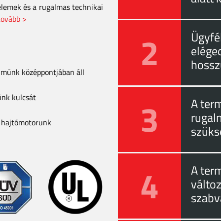
elemek és a rugalmas technikai
tovább >
2
Ügyfél
eléged
hossz
elmünk középpontjában áll
ünk kulcsát
3
A ter
rugal
a hajtómotorunk
szüks
4
A ter
válto
szabv