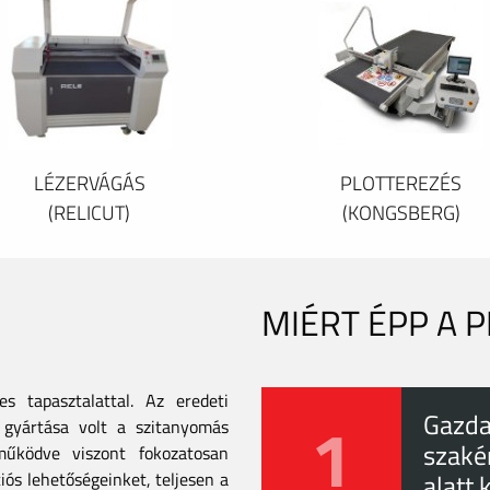
LÉZERVÁGÁS
PLOTTEREZÉS
(RELICUT)
(KONGSBERG)
MIÉRT ÉPP A 
 tapasztalattal. Az eredeti
1
Gazda
gyártása volt a szitanyomás
szaké
tműködve viszont fokozatosan
iós lehetőségeinket, teljesen a
alatt 