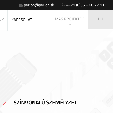
perlon@perlon.sk
+421 (0)55 - 68 22 111
MÁS PROJEKTEK
HU
NK
KAPCSOLAT
SZÍNVONALÚ SZEMÉLYZET