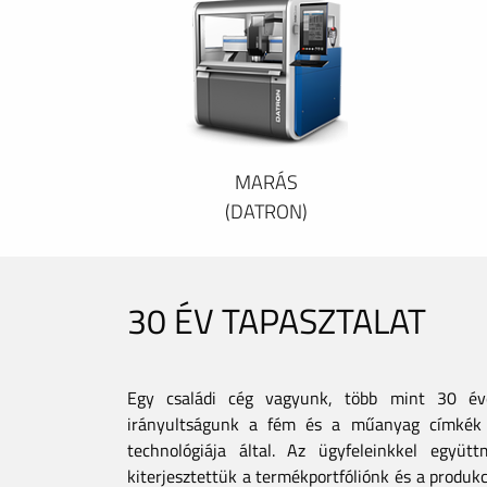
MARÁS
(DATRON)
30 ÉV TAPASZTALAT
Egy családi cég vagyunk, több mint 30 éves
irányultságunk a fém és a műanyag címkék 
technológiája által. Az ügyfeleinkkel együt
kiterjesztettük a termékportfóliónk és a produkc