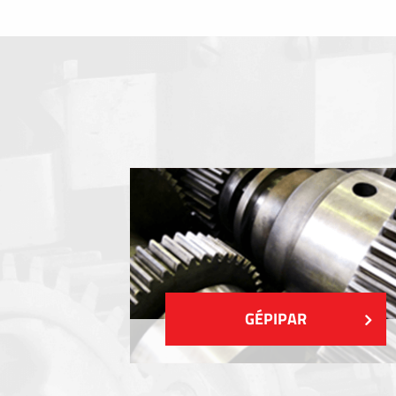
Fóliabillentyűzet, Membrános billentyű
Fém címkék
Címkék
Műanyag címkék és cédulák
MUTASS TÖBBET
GÉPIPAR