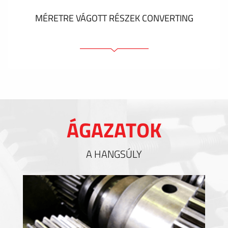
MÉRETRE VÁGOTT RÉSZEK CONVERTING
Ragasztóelemek
Tömítőelemek
EMI / RFI / ESD árnyékolás
Kitöltések és hőkezelés
ÁGAZATOK
Szigetelés
A HANGSÚLY
MUTASS TÖBBET