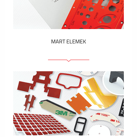
Műanyag címkék és cédulák
MUTASS TÖBBET
MART ELEMEK
Előlapok (elülső, tartó)
Anodizált panelek
Színes panelek
Panelek szerelőelemekkel
Gravírozott címkék
MUTASS TÖBBET