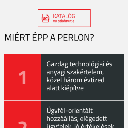
MIÉRT ÉPP A PERLON?
Gazdag technológiai és
1
anyagi szakértelem,
közel három évtized
alatt kiépítve
Ügyfél-orientált
2
hozzáállás, elégedett
ügyfelek, jó értékelések