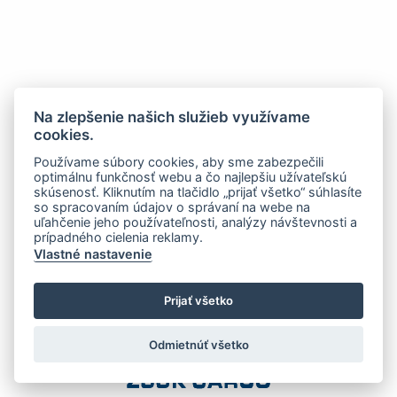
Na zlepšenie našich služieb využívame
cookies.
Používame súbory cookies, aby sme zabezpečili
optimálnu funkčnosť webu a čo najlepšiu užívateľskú
skúsenosť. Kliknutím na tlačidlo „prijať všetko“ súhlasíte
so spracovaním údajov o správaní na webe na
uľahčenie jeho používateľnosti, analýzy návštevnosti a
prípadného cielenia reklamy.
Vlastné nastavenie
Prijať všetko
Odmietnúť všetko