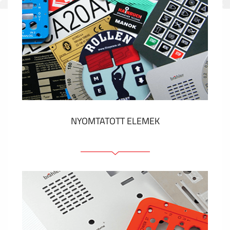
NYOMTATOTT ELEMEK
Fóliacímkék
Fóliabillentyűzet, Membrános billentyűzet
Fém címkék
Címkék