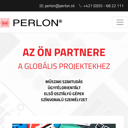
perlon@perlon.sk
+421 (0)55 - 68 22 111
AZ ÖN PARTNERE
A GLOBÁLIS PROJEKTEKHEZ
MŰSZAKI SZAKTUDÁS
ÜGYFÉLORIENTÁLT
ELSŐ OSZTÁLYÚ GÉPEK
SZÍNVONALÚ SZEMÉLYZET