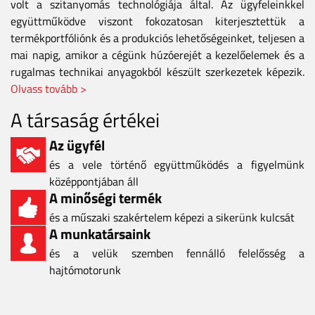
volt a szitanyomás technológiája által. Az ügyfeleinkkel
együttműködve viszont fokozatosan kiterjesztettük a
termékportfóliónk és a produkciós lehetőségeinket, teljesen a
mai napig, amikor a cégünk húzóerejét a kezelőelemek és a
rugalmas technikai anyagokból készült szerkezetek képezik.
Olvass tovább >
A társaság értékei
Az ügyfél
és a vele történő együttműködés a figyelmünk
középpontjában áll
A minőségi termék
és a műszaki szakértelem képezi a sikerünk kulcsát
A munkatársaink
és a velük szemben fennálló felelősség a
hajtómotorunk