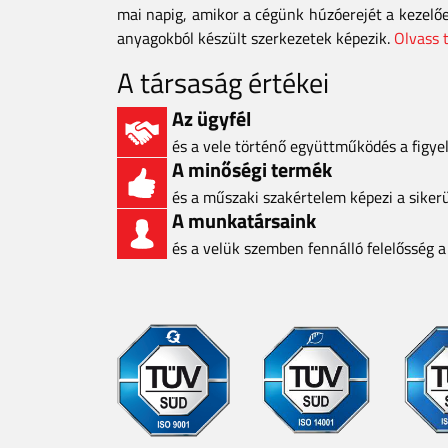
mai napig, amikor a cégünk húzóerejét a kezelő
anyagokból készült szerkezetek képezik.
Olvass 
A társaság értékei
Az ügyfél
és a vele történő együttműködés a figy
A minőségi termék
és a műszaki szakértelem képezi a siker
A munkatársaink
és a velük szemben fennálló felelősség 