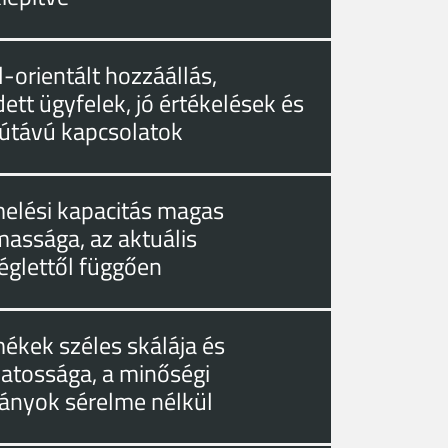
-orientált hozzáállás,
ett ügyfelek, jó értékelések és
útávú kapcsolatok
melési kapacitás magas
massága, az aktuális
églettől függően
mékek széles skálája és
zatossága, a minőségi
ányok sérelme nélkül