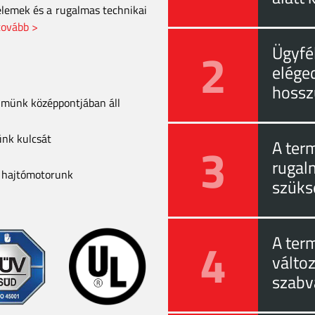
elemek és a rugalmas technikai
tovább >
2
Ügyfél
eléged
hossz
elmünk középpontjában áll
ünk kulcsát
3
A ter
rugal
a hajtómotorunk
szüks
4
A ter
válto
szabv