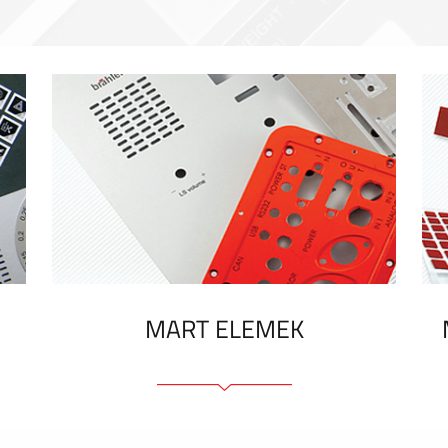
MART ELEMEK
Előlapok (elülső, tartó)