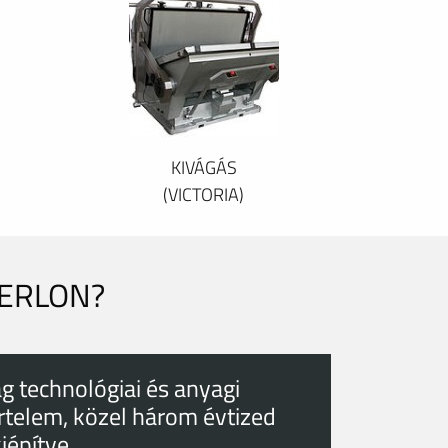
KIVÁGÁS
(VICTORIA)
PERLON?
g technológiai és anyagi
rtelem, közel három évtized
kiépítve