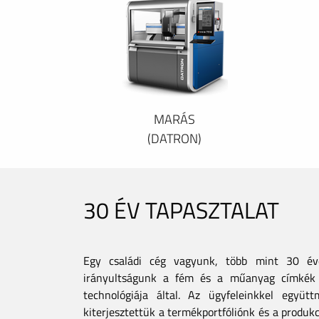
MARÁS
(DATRON)
30 ÉV TAPASZTALAT
Egy családi cég vagyunk, több mint 30 éves
irányultságunk a fém és a műanyag címkék 
technológiája által. Az ügyfeleinkkel együt
kiterjesztettük a termékportfóliónk és a produkc