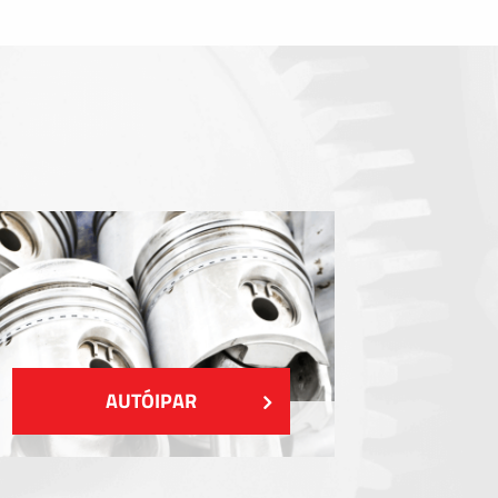
Tömítőelemek
EMI / RFI / ESD árnyékolás
Kitöltések és hőkezelés
Szigetelés
MUTASS TÖBBET
AUTÓIPAR