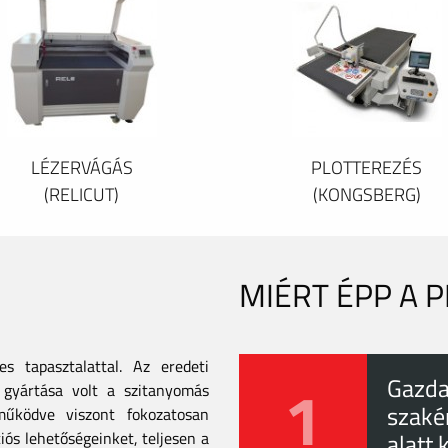
LÉZERVÁGÁS
PLOTTEREZÉS
(RELICUT)
(KONGSBERG)
MIÉRT ÉPP A 
 tapasztalattal. Az eredeti
1
Gazda
gyártása volt a szitanyomás
szaké
tműködve viszont fokozatosan
iós lehetőségeinket, teljesen a
alatt 