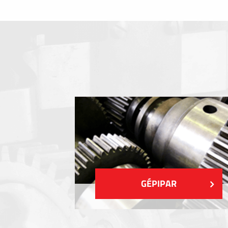
Fóliabillentyűzet, Membrános billentyű
Fém címkék
Címkék
Műanyag címkék és cédulák
MUTASS TÖBBET
GÉPIPAR