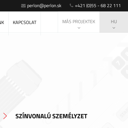
perlon@perlon.sk
+421 (0)55 - 68 22 111
MÁS PROJEKTEK
HU
NK
KAPCSOLAT
SZÍNVONALÚ SZEMÉLYZET