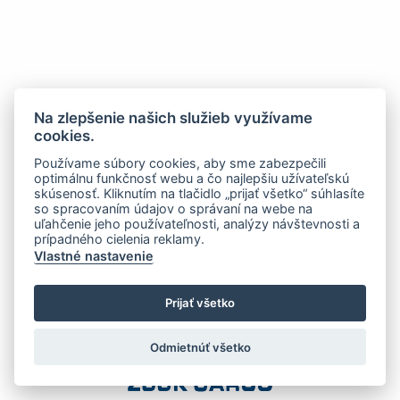
Na zlepšenie našich služieb využívame
cookies.
Používame súbory cookies, aby sme zabezpečili
optimálnu funkčnosť webu a čo najlepšiu užívateľskú
skúsenosť. Kliknutím na tlačidlo „prijať všetko“ súhlasíte
so spracovaním údajov o správaní na webe na
uľahčenie jeho používateľnosti, analýzy návštevnosti a
prípadného cielenia reklamy.
Vlastné nastavenie
Prijať všetko
Odmietnúť všetko