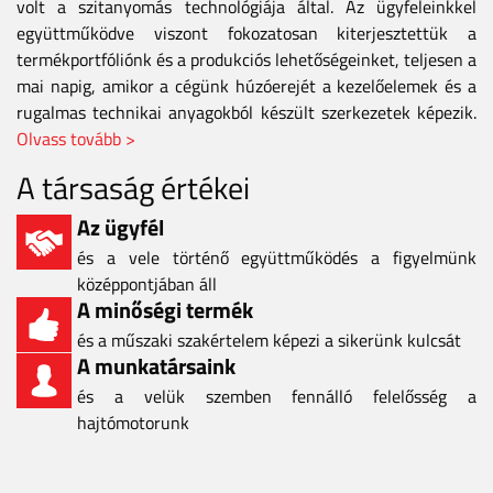
volt a szitanyomás technológiája által. Az ügyfeleinkkel
együttműködve viszont fokozatosan kiterjesztettük a
termékportfóliónk és a produkciós lehetőségeinket, teljesen a
mai napig, amikor a cégünk húzóerejét a kezelőelemek és a
rugalmas technikai anyagokból készült szerkezetek képezik.
Olvass tovább >
A társaság értékei
Az ügyfél
és a vele történő együttműködés a figyelmünk
középpontjában áll
A minőségi termék
és a műszaki szakértelem képezi a sikerünk kulcsát
A munkatársaink
és a velük szemben fennálló felelősség a
hajtómotorunk