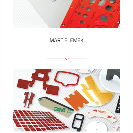
Műanyag címkék és cédulák
MUTASS TÖBBET
MART ELEMEK
Előlapok (elülső, tartó)
Anodizált panelek
Színes panelek
Panelek szerelőelemekkel
Gravírozott címkék
MUTASS TÖBBET