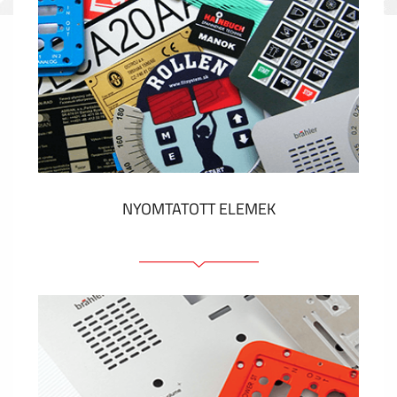
NYOMTATOTT ELEMEK
Fóliacímkék
Fóliabillentyűzet, Membrános billentyűzet
Fém címkék
Címkék