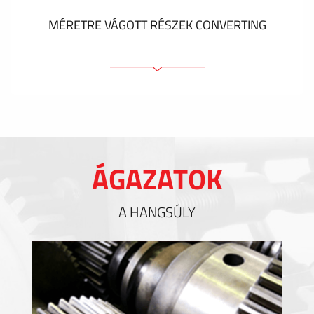
MÉRETRE VÁGOTT RÉSZEK CONVERTING
Ragasztóelemek
Tömítőelemek
EMI / RFI / ESD árnyékolás
Kitöltések és hőkezelés
ÁGAZATOK
Szigetelés
A HANGSÚLY
MUTASS TÖBBET