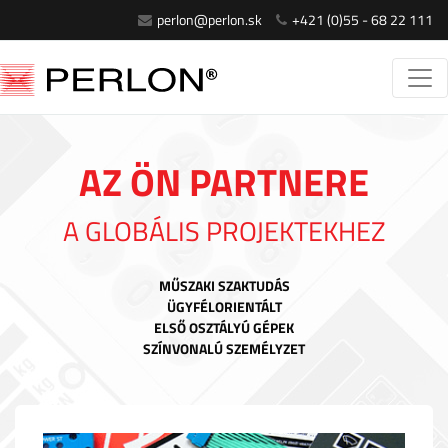
perlon@perlon.sk
+421 (0)55 - 68 22 111
AZ ÖN PARTNERE
A GLOBÁLIS PROJEKTEKHEZ
MŰSZAKI SZAKTUDÁS
ÜGYFÉLORIENTÁLT
ELSŐ OSZTÁLYÚ GÉPEK
SZÍNVONALÚ SZEMÉLYZET