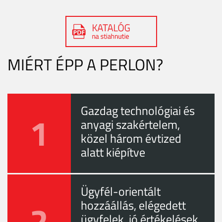
MIÉRT ÉPP A PERLON?
Gazdag technológiai és
1
anyagi szakértelem,
közel három évtized
alatt kiépítve
Ügyfél-orientált
2
hozzáállás, elégedett
ügyfelek, jó értékelések