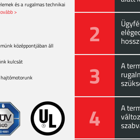
elemek és a rugalmas technikai
tovább >
2
Ügyfél
eléged
hossz
elmünk középpontjában áll
ünk kulcsát
3
A ter
rugal
a hajtómotorunk
szüks
4
A ter
válto
szabv