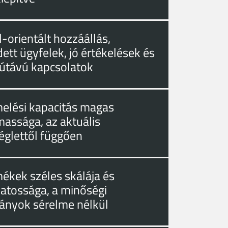
-orientált hozzáállás,
ett ügyfelek, jó értékelések és
útávú kapcsolatok
melési kapacitás magas
massága, az aktuális
églettől függően
mékek széles skálája és
zatossága, a minőségi
ányok sérelme nélkül