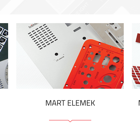
MART ELEMEK
Előlapok (elülső, tartó)