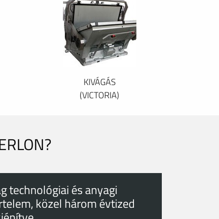
KIVÁGÁS
(VICTORIA)
PERLON?
g technológiai és anyagi
rtelem, közel három évtized
kiépítve