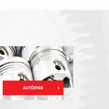
Tömítőelemek
EMI / RFI / ESD árnyékolás
Kitöltések és hőkezelés
Szigetelés
MUTASS TÖBBET
AUTÓIPAR