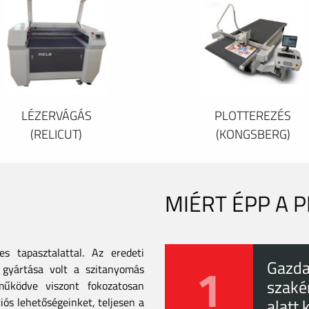
LÉZERVÁGÁS
PLOTTEREZÉS
(RELICUT)
(KONGSBERG)
MIÉRT ÉPP A 
 tapasztalattal. Az eredeti
1
Gazda
gyártása volt a szitanyomás
szaké
tműködve viszont fokozatosan
iós lehetőségeinket, teljesen a
alatt 