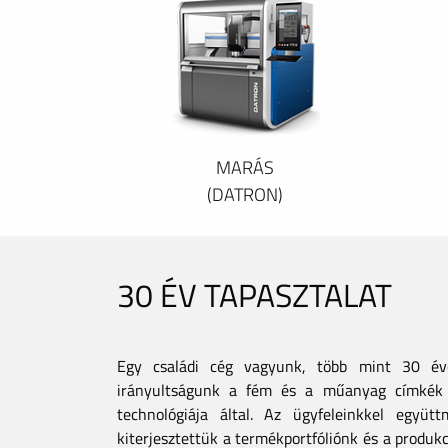
MARÁS
(DATRON)
30 ÉV TAPASZTALAT
Egy családi cég vagyunk, több mint 30 éves
irányultságunk a fém és a műanyag címkék 
technológiája által. Az ügyfeleinkkel együt
kiterjesztettük a termékportfóliónk és a produkc