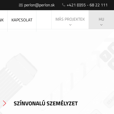
perlon@perlon.sk
+421 (0)55 - 68 22 111
MÁS PROJEKTEK
HU
NK
KAPCSOLAT
SZÍNVONALÚ SZEMÉLYZET