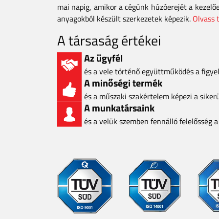
mai napig, amikor a cégünk húzóerejét a kezelő
anyagokból készült szerkezetek képezik.
Olvass 
A társaság értékei
Az ügyfél
és a vele történő együttműködés a figy
A minőségi termék
és a műszaki szakértelem képezi a siker
A munkatársaink
és a velük szemben fennálló felelősség 