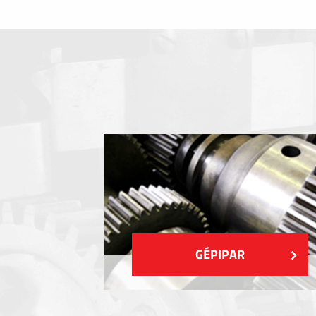
Fóliabillentyűzet, Membrános billentyű
Fém címkék
Címkék
Műanyag címkék és cédulák
MUTASS TÖBBET
GÉPIPAR