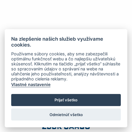
Na zlepšenie našich služieb využívame
cookies.
Používame súbory cookies, aby sme zabezpečili
optimálnu funkčnosť webu a čo najlepšiu užívateľskú
skúsenosť. Kliknutím na tlačidlo „prijať všetko“ súhlasíte
so spracovaním údajov o správaní na webe na
uľahčenie jeho používateľnosti, analýzy návštevnosti a
prípadného cielenia reklamy.
Vlastné nastavenie
Prijať všetko
Odmietnúť všetko