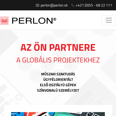
perlon@perlon.sk
+421 (0)55 - 68 22 111
AZ ÖN PARTNERE
A GLOBÁLIS PROJEKTEKHEZ
MŰSZAKI SZAKTUDÁS
ÜGYFÉLORIENTÁLT
ELSŐ OSZTÁLYÚ GÉPEK
SZÍNVONALÚ SZEMÉLYZET