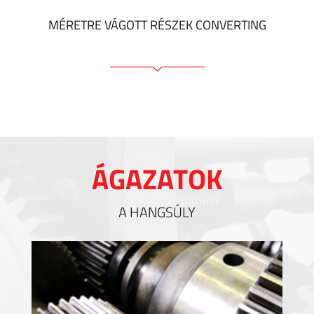
MÉRETRE VÁGOTT RÉSZEK CONVERTING
Ragasztóelemek
Tömítőelemek
EMI / RFI / ESD árnyékolás
Kitöltések és hőkezelés
ÁGAZATOK
Szigetelés
A HANGSÚLY
MUTASS TÖBBET