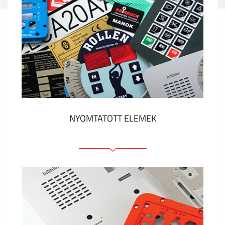
NYOMTATOTT ELEMEK
Fóliacímkék
Fóliabillentyűzet, Membrános billentyűzet
Fém címkék
Címkék