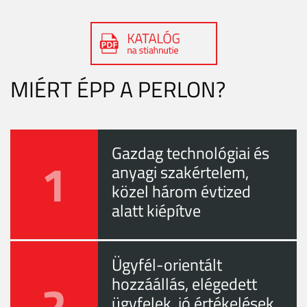
MIÉRT ÉPP A PERLON?
Gazdag technológiai és
1
anyagi szakértelem,
közel három évtized
alatt kiépítve
Ügyfél-orientált
2
hozzáállás, elégedett
ügyfelek, jó értékelések