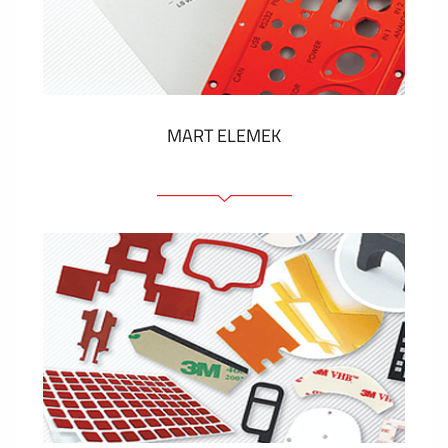
Műanyag címkék és cédulák
MUTASS TÖBBET
MART ELEMEK
Előlapok (elülső, tartó)
Anodizált panelek
Színes panelek
Panelek szerelőelemekkel
Gravírozott címkék
MUTASS TÖBBET