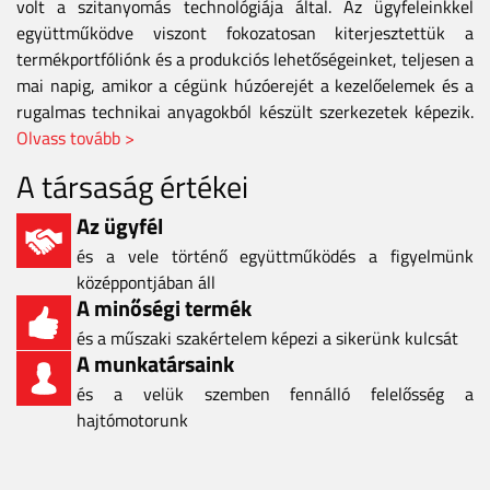
volt a szitanyomás technológiája által. Az ügyfeleinkkel
együttműködve viszont fokozatosan kiterjesztettük a
termékportfóliónk és a produkciós lehetőségeinket, teljesen a
mai napig, amikor a cégünk húzóerejét a kezelőelemek és a
rugalmas technikai anyagokból készült szerkezetek képezik.
Olvass tovább >
A társaság értékei
Az ügyfél
és a vele történő együttműködés a figyelmünk
középpontjában áll
A minőségi termék
és a műszaki szakértelem képezi a sikerünk kulcsát
A munkatársaink
és a velük szemben fennálló felelősség a
hajtómotorunk