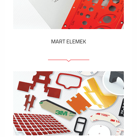
Műanyag címkék és cédulák
MUTASS TÖBBET
MART ELEMEK
Előlapok (elülső, tartó)
Anodizált panelek
Színes panelek
Panelek szerelőelemekkel
Gravírozott címkék
MUTASS TÖBBET