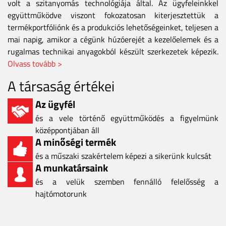
volt a szitanyomás technológiája által. Az ügyfeleinkkel
együttműködve viszont fokozatosan kiterjesztettük a
termékportfóliónk és a produkciós lehetőségeinket, teljesen a
mai napig, amikor a cégünk húzóerejét a kezelőelemek és a
rugalmas technikai anyagokból készült szerkezetek képezik.
Olvass tovább >
A társaság értékei
Az ügyfél
és a vele történő együttműködés a figyelmünk
középpontjában áll
A minőségi termék
és a műszaki szakértelem képezi a sikerünk kulcsát
A munkatársaink
és a velük szemben fennálló felelősség a
hajtómotorunk