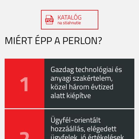
MIÉRT ÉPP A PERLON?
Gazdag technológiai és
1
anyagi szakértelem,
közel három évtized
alatt kiépítve
Ügyfél-orientált
2
hozzáállás, elégedett
ügyfelek, jó értékelések