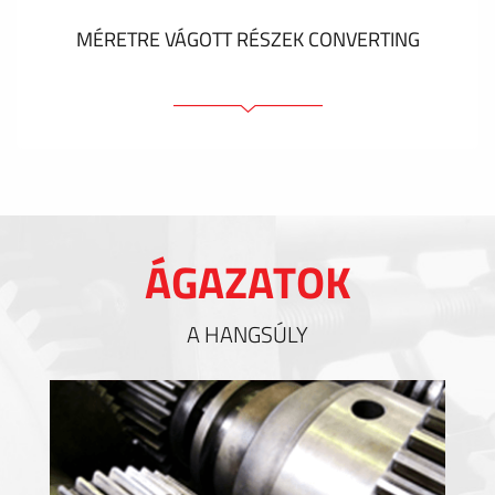
MÉRETRE VÁGOTT RÉSZEK CONVERTING
Ragasztóelemek
Tömítőelemek
EMI / RFI / ESD árnyékolás
Kitöltések és hőkezelés
ÁGAZATOK
Szigetelés
A HANGSÚLY
MUTASS TÖBBET