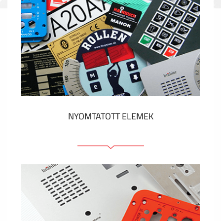
NYOMTATOTT ELEMEK
Fóliacímkék
Fóliabillentyűzet, Membrános billentyűzet
Fém címkék
Címkék