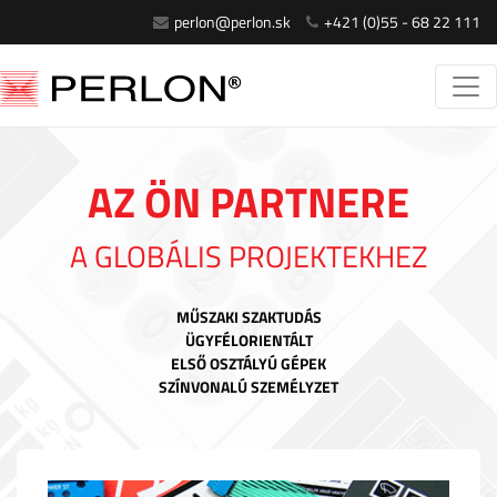
perlon@perlon.sk
+421 (0)55 - 68 22 111
AZ ÖN PARTNERE
A GLOBÁLIS PROJEKTEKHEZ
MŰSZAKI SZAKTUDÁS
ÜGYFÉLORIENTÁLT
ELSŐ OSZTÁLYÚ GÉPEK
SZÍNVONALÚ SZEMÉLYZET