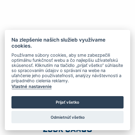
Na zlepšenie našich služieb využívame
cookies.
Používame súbory cookies, aby sme zabezpečili
optimálnu funkčnosť webu a čo najlepšiu užívateľskú
skúsenosť. Kliknutím na tlačidlo „prijať všetko“ súhlasíte
so spracovaním údajov o správaní na webe na
uľahčenie jeho používateľnosti, analýzy návštevnosti a
prípadného cielenia reklamy.
Vlastné nastavenie
Prijať všetko
Odmietnúť všetko