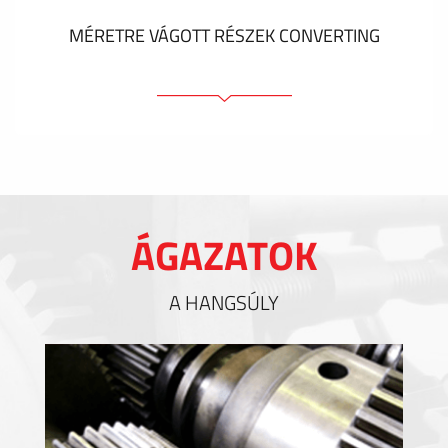
MÉRETRE VÁGOTT RÉSZEK CONVERTING
Ragasztóelemek
Tömítőelemek
EMI / RFI / ESD árnyékolás
Kitöltések és hőkezelés
ÁGAZATOK
Szigetelés
A HANGSÚLY
MUTASS TÖBBET