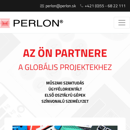
perlon@perlon.sk
+421 (0)55 - 68 22 111
AZ ÖN PARTNERE
A GLOBÁLIS PROJEKTEKHEZ
MŰSZAKI SZAKTUDÁS
ÜGYFÉLORIENTÁLT
ELSŐ OSZTÁLYÚ GÉPEK
SZÍNVONALÚ SZEMÉLYZET