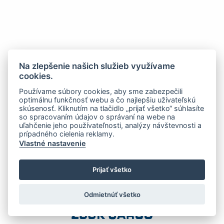
Na zlepšenie našich služieb využívame
cookies.
Používame súbory cookies, aby sme zabezpečili
optimálnu funkčnosť webu a čo najlepšiu užívateľskú
skúsenosť. Kliknutím na tlačidlo „prijať všetko“ súhlasíte
so spracovaním údajov o správaní na webe na
uľahčenie jeho používateľnosti, analýzy návštevnosti a
prípadného cielenia reklamy.
Vlastné nastavenie
Prijať všetko
Odmietnúť všetko