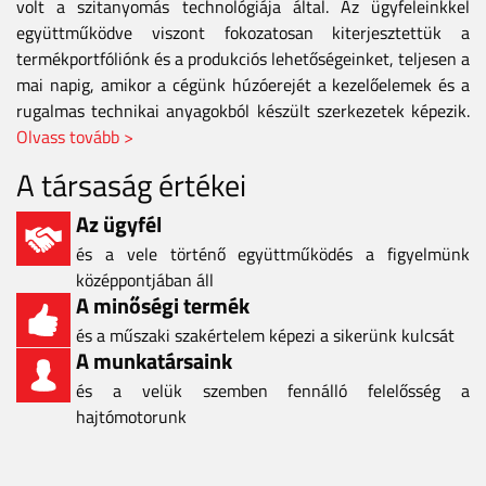
volt a szitanyomás technológiája által. Az ügyfeleinkkel
együttműködve viszont fokozatosan kiterjesztettük a
termékportfóliónk és a produkciós lehetőségeinket, teljesen a
mai napig, amikor a cégünk húzóerejét a kezelőelemek és a
rugalmas technikai anyagokból készült szerkezetek képezik.
Olvass tovább >
A társaság értékei
Az ügyfél
és a vele történő együttműködés a figyelmünk
középpontjában áll
A minőségi termék
és a műszaki szakértelem képezi a sikerünk kulcsát
A munkatársaink
és a velük szemben fennálló felelősség a
hajtómotorunk