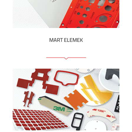
Műanyag címkék és cédulák
MUTASS TÖBBET
MART ELEMEK
Előlapok (elülső, tartó)
Anodizált panelek
Színes panelek
Panelek szerelőelemekkel
Gravírozott címkék
MUTASS TÖBBET