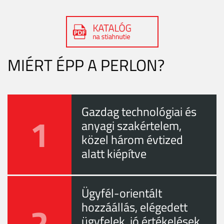
MIÉRT ÉPP A PERLON?
Gazdag technológiai és
1
anyagi szakértelem,
közel három évtized
alatt kiépítve
Ügyfél-orientált
2
hozzáállás, elégedett
ügyfelek, jó értékelések