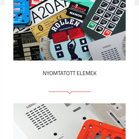
NYOMTATOTT ELEMEK
Fóliacímkék
Fóliabillentyűzet, Membrános billentyűzet
Fém címkék
Címkék