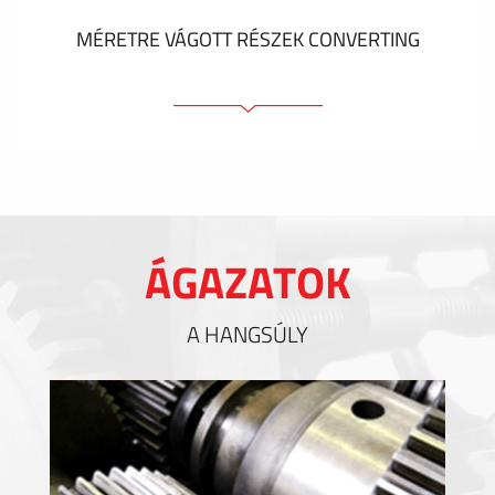
MÉRETRE VÁGOTT RÉSZEK CONVERTING
Ragasztóelemek
Tömítőelemek
EMI / RFI / ESD árnyékolás
Kitöltések és hőkezelés
ÁGAZATOK
Szigetelés
A HANGSÚLY
MUTASS TÖBBET