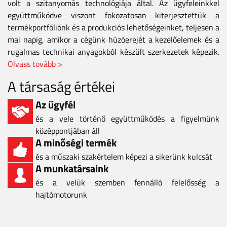
volt a szitanyomás technológiája által. Az ügyfeleinkkel
együttműködve viszont fokozatosan kiterjesztettük a
termékportfóliónk és a produkciós lehetőségeinket, teljesen a
mai napig, amikor a cégünk húzóerejét a kezelőelemek és a
rugalmas technikai anyagokból készült szerkezetek képezik.
Olvass tovább >
A társaság értékei
Az ügyfél
és a vele történő együttműködés a figyelmünk
középpontjában áll
A minőségi termék
és a műszaki szakértelem képezi a sikerünk kulcsát
A munkatársaink
és a velük szemben fennálló felelősség a
hajtómotorunk