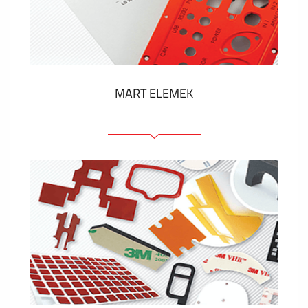
Műanyag címkék és cédulák
MUTASS TÖBBET
MART ELEMEK
Előlapok (elülső, tartó)
Anodizált panelek
Színes panelek
Panelek szerelőelemekkel
Gravírozott címkék
MUTASS TÖBBET