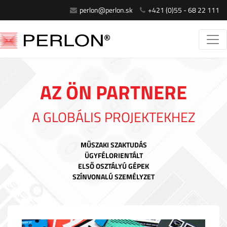
perlon@perlon.sk
+421 (0)55 - 68 22 111
AZ ÖN PARTNERE
A GLOBÁLIS PROJEKTEKHEZ
MŰSZAKI SZAKTUDÁS
ÜGYFÉLORIENTÁLT
ELSŐ OSZTÁLYÚ GÉPEK
SZÍNVONALÚ SZEMÉLYZET