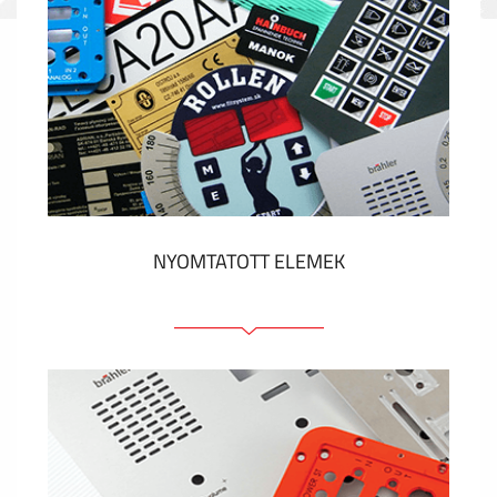
NYOMTATOTT ELEMEK
Fóliacímkék
Fóliabillentyűzet, Membrános billentyűzet
Fém címkék
Címkék