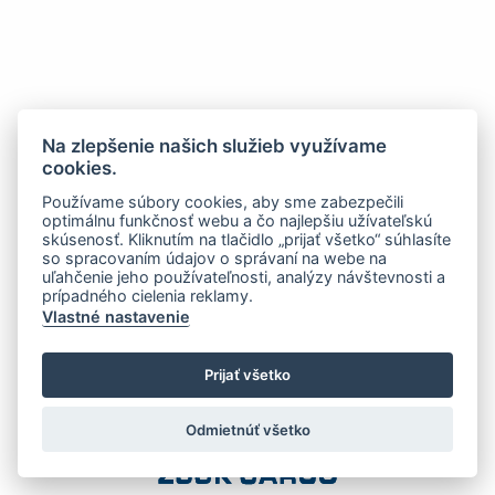
Na zlepšenie našich služieb využívame
cookies.
Používame súbory cookies, aby sme zabezpečili
optimálnu funkčnosť webu a čo najlepšiu užívateľskú
skúsenosť. Kliknutím na tlačidlo „prijať všetko“ súhlasíte
so spracovaním údajov o správaní na webe na
uľahčenie jeho používateľnosti, analýzy návštevnosti a
prípadného cielenia reklamy.
Vlastné nastavenie
Prijať všetko
Odmietnúť všetko