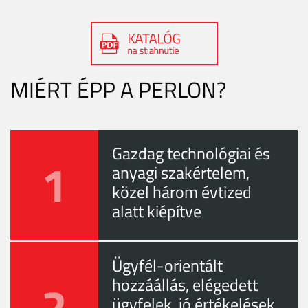
MIÉRT ÉPP A PERLON?
Gazdag technológiai és
1
anyagi szakértelem,
közel három évtized
alatt kiépítve
Ügyfél-orientált
2
hozzáállás, elégedett
ügyfelek, jó értékelések