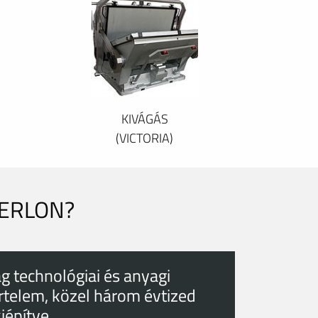
KIVÁGÁS
(VICTORIA)
PERLON?
g technológiai és anyagi
rtelem, közel három évtized
kiépítve