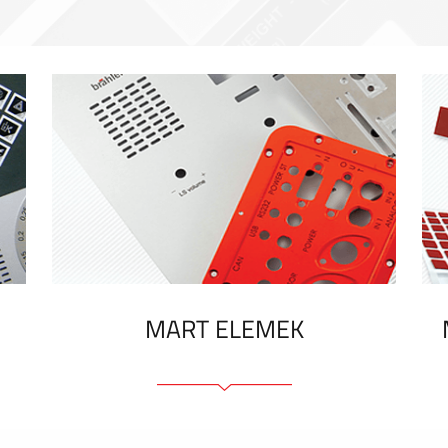
MART ELEMEK
Előlapok (elülső, tartó)