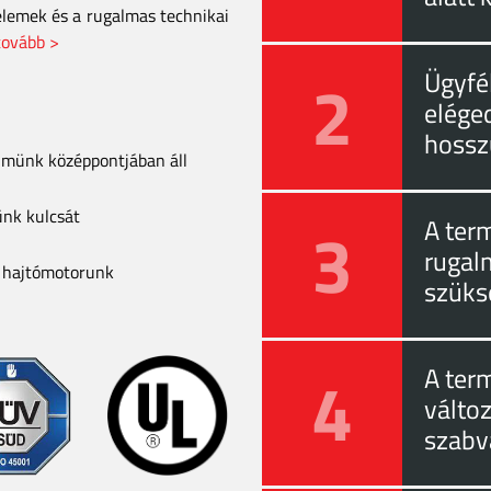
elemek és a rugalmas technikai
tovább >
2
Ügyfél
eléged
hossz
elmünk középpontjában áll
ünk kulcsát
3
A ter
rugal
a hajtómotorunk
szüks
4
A ter
válto
szabv