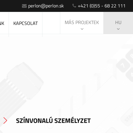
perlon@perlon.sk
+421 (0)55 - 68 22 111
MÁS PROJEKTEK
HU
NK
KAPCSOLAT
SZÍNVONALÚ SZEMÉLYZET