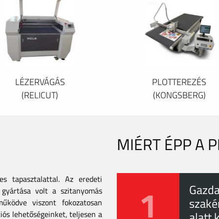
LÉZERVÁGÁS
PLOTTEREZÉS
(RELICUT)
(KONGSBERG)
MIÉRT ÉPP A 
 tapasztalattal. Az eredeti
1
Gazda
gyártása volt a szitanyomás
szaké
tműködve viszont fokozatosan
iós lehetőségeinket, teljesen a
alatt 