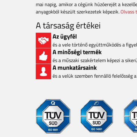
mai napig, amikor a cégünk húzóerejét a kezelő
anyagokból készült szerkezetek képezik.
Olvass 
A társaság értékei
Az ügyfél
és a vele történő együttműködés a figy
A minőségi termék
és a műszaki szakértelem képezi a siker
A munkatársaink
és a velük szemben fennálló felelősség 