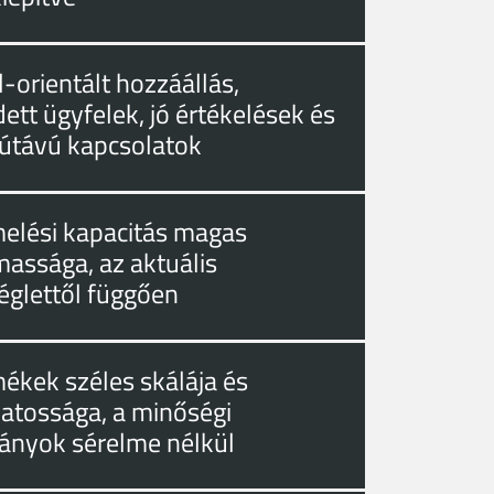
-orientált hozzáállás,
ett ügyfelek, jó értékelések és
útávú kapcsolatok
melési kapacitás magas
massága, az aktuális
églettől függően
mékek széles skálája és
zatossága, a minőségi
ányok sérelme nélkül