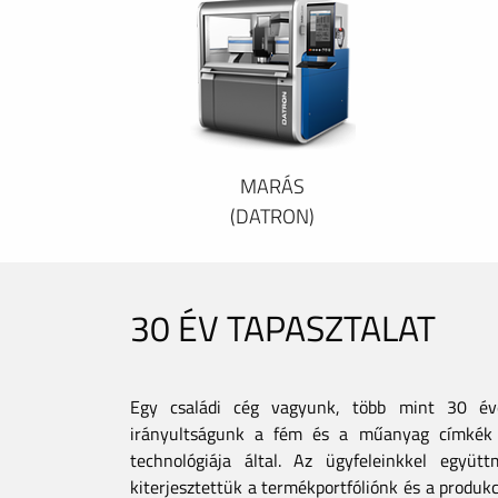
MARÁS
(DATRON)
30 ÉV TAPASZTALAT
Egy családi cég vagyunk, több mint 30 éves
irányultságunk a fém és a műanyag címkék 
technológiája által. Az ügyfeleinkkel együt
kiterjesztettük a termékportfóliónk és a produkc