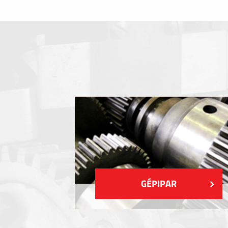
Fóliabillentyűzet, Membrános billentyű
Fém címkék
Címkék
Műanyag címkék és cédulák
MUTASS TÖBBET
GÉPIPAR