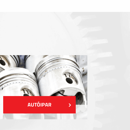
Tömítőelemek
EMI / RFI / ESD árnyékolás
Kitöltések és hőkezelés
Szigetelés
MUTASS TÖBBET
AUTÓIPAR