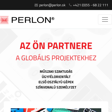
perlon@perlon.sk
+421 (0)55 - 68 22 111
AZ ÖN PARTNERE
A GLOBÁLIS PROJEKTEKHEZ
MŰSZAKI SZAKTUDÁS
ÜGYFÉLORIENTÁLT
ELSŐ OSZTÁLYÚ GÉPEK
SZÍNVONALÚ SZEMÉLYZET