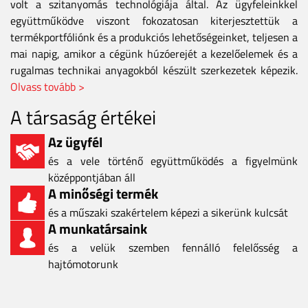
volt a szitanyomás technológiája által. Az ügyfeleinkkel
együttműködve viszont fokozatosan kiterjesztettük a
termékportfóliónk és a produkciós lehetőségeinket, teljesen a
mai napig, amikor a cégünk húzóerejét a kezelőelemek és a
rugalmas technikai anyagokból készült szerkezetek képezik.
Olvass tovább >
A társaság értékei
Az ügyfél
és a vele történő együttműködés a figyelmünk
középpontjában áll
A minőségi termék
és a műszaki szakértelem képezi a sikerünk kulcsát
A munkatársaink
és a velük szemben fennálló felelősség a
hajtómotorunk