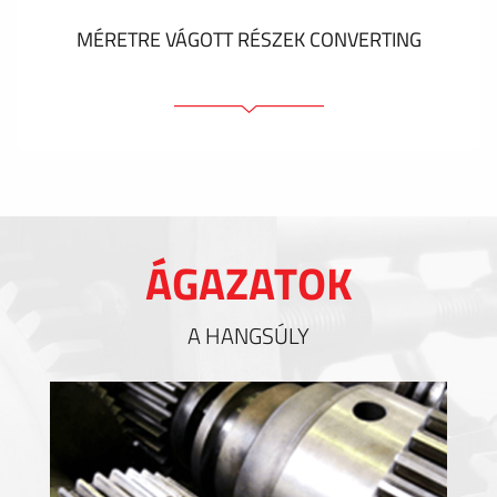
MÉRETRE VÁGOTT RÉSZEK CONVERTING
Ragasztóelemek
Tömítőelemek
EMI / RFI / ESD árnyékolás
Kitöltések és hőkezelés
ÁGAZATOK
Szigetelés
A HANGSÚLY
MUTASS TÖBBET