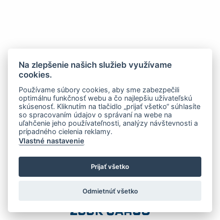
Na zlepšenie našich služieb využívame
cookies.
Používame súbory cookies, aby sme zabezpečili
optimálnu funkčnosť webu a čo najlepšiu užívateľskú
skúsenosť. Kliknutím na tlačidlo „prijať všetko“ súhlasíte
so spracovaním údajov o správaní na webe na
uľahčenie jeho používateľnosti, analýzy návštevnosti a
prípadného cielenia reklamy.
Vlastné nastavenie
Prijať všetko
Odmietnúť všetko