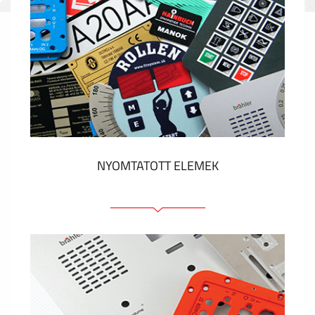
NYOMTATOTT ELEMEK
Fóliacímkék
Fóliabillentyűzet, Membrános billentyűzet
Fém címkék
Címkék