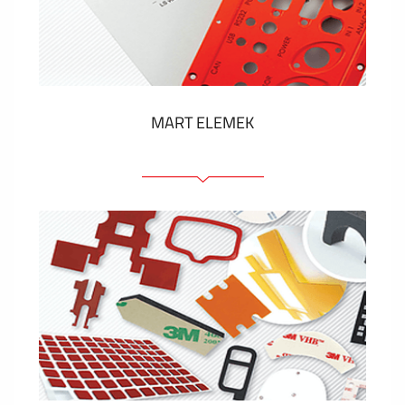
Műanyag címkék és cédulák
MUTASS TÖBBET
MART ELEMEK
Előlapok (elülső, tartó)
Anodizált panelek
Színes panelek
Panelek szerelőelemekkel
Gravírozott címkék
MUTASS TÖBBET