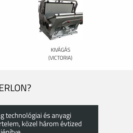
KIVÁGÁS
(VICTORIA)
PERLON?
g technológiai és anyagi
rtelem, közel három évtized
kiépítve