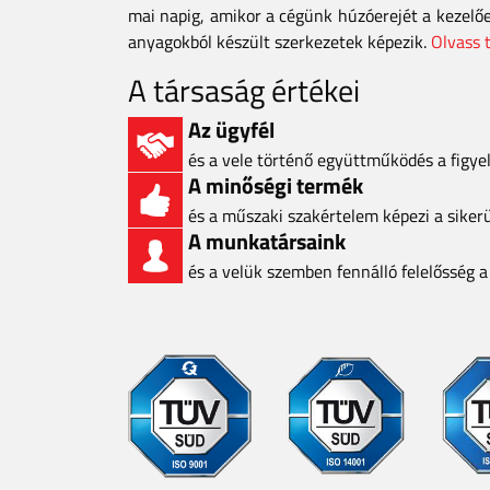
mai napig, amikor a cégünk húzóerejét a kezelő
anyagokból készült szerkezetek képezik.
Olvass 
A társaság értékei
Az ügyfél
és a vele történő együttműködés a figy
A minőségi termék
és a műszaki szakértelem képezi a siker
A munkatársaink
és a velük szemben fennálló felelősség 