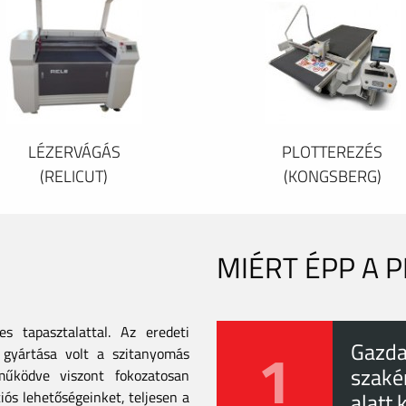
LÉZERVÁGÁS
PLOTTEREZÉS
(RELICUT)
(KONGSBERG)
MIÉRT ÉPP A 
 tapasztalattal. Az eredeti
1
Gazda
gyártása volt a szitanyomás
szaké
tműködve viszont fokozatosan
iós lehetőségeinket, teljesen a
alatt 