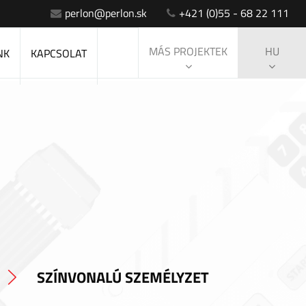
perlon@perlon.sk
+421 (0)55 - 68 22 111
MÁS PROJEKTEK
HU
NK
KAPCSOLAT
SZÍNVONALÚ SZEMÉLYZET