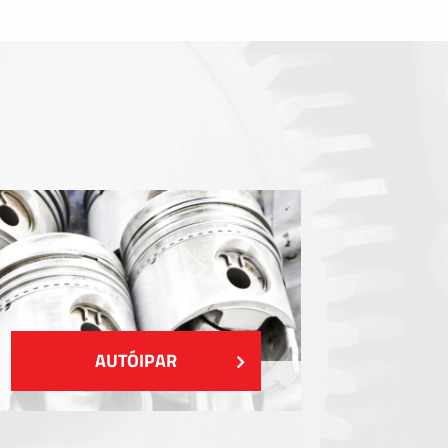
Tömítőelemek
EMI / RFI / ESD árnyékolás
Kitöltések és hőkezelés
Szigetelés
MUTASS TÖBBET
AUTÓIPAR