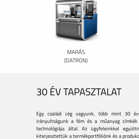
MARÁS
(DATRON)
30 ÉV TAPASZTALAT
Egy családi cég vagyunk, több mint 30 éves
irányultságunk a fém és a műanyag címkék 
technológiája által. Az ügyfeleinkkel együt
kiterjesztettük a termékportfóliónk és a produkc