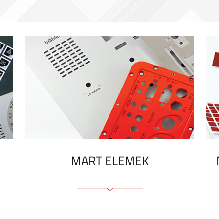
MART ELEMEK
Előlapok (elülső, tartó)