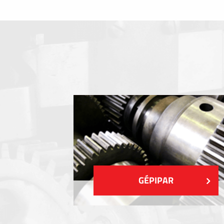
Fóliabillentyűzet, Membrános billentyű
Fém címkék
Címkék
Műanyag címkék és cédulák
MUTASS TÖBBET
GÉPIPAR