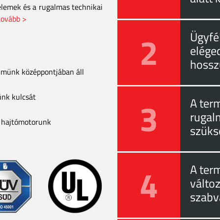
elemek és a rugalmas technikai
tovább >
2
Ügyfél
eléged
hossz
elmünk középpontjában áll
ünk kulcsát
3
A ter
rugal
a hajtómotorunk
szüks
4
A ter
válto
szabv