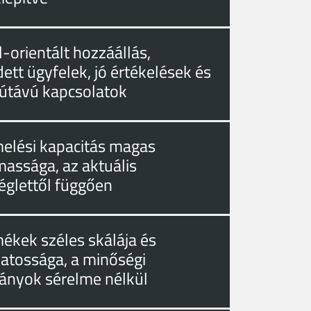
-orientált hozzáállás,
ett ügyfelek, jó értékelések és
útávú kapcsolatok
melési kapacitás magas
massága, az aktuális
églettől függően
mékek széles skálája és
zatossága, a minőségi
ányok sérelme nélkül