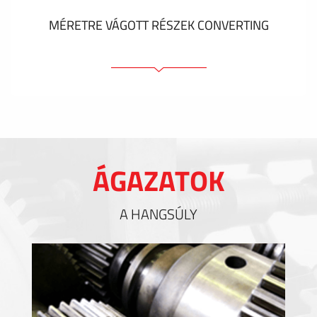
MÉRETRE VÁGOTT RÉSZEK CONVERTING
Ragasztóelemek
Tömítőelemek
EMI / RFI / ESD árnyékolás
Kitöltések és hőkezelés
ÁGAZATOK
Szigetelés
A HANGSÚLY
MUTASS TÖBBET