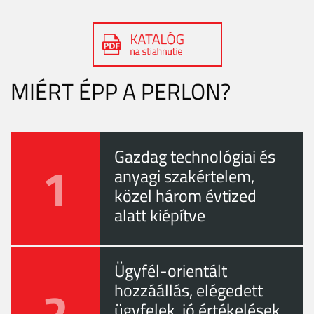
MIÉRT ÉPP A PERLON?
Gazdag technológiai és
1
anyagi szakértelem,
közel három évtized
alatt kiépítve
Ügyfél-orientált
2
hozzáállás, elégedett
ügyfelek, jó értékelések