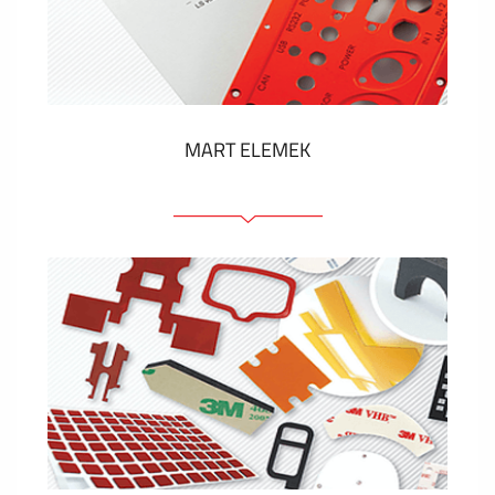
Műanyag címkék és cédulák
MUTASS TÖBBET
MART ELEMEK
Előlapok (elülső, tartó)
Anodizált panelek
Színes panelek
Panelek szerelőelemekkel
Gravírozott címkék
MUTASS TÖBBET