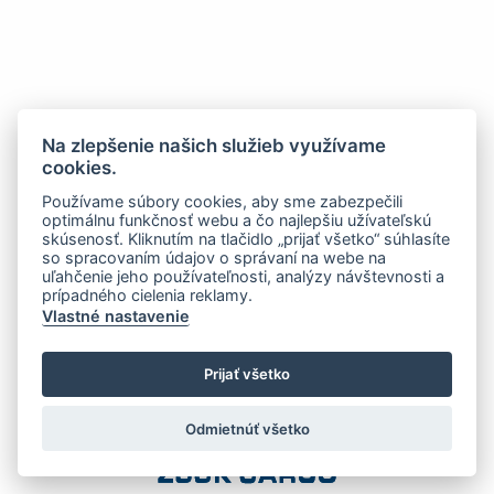
Na zlepšenie našich služieb využívame
cookies.
Používame súbory cookies, aby sme zabezpečili
optimálnu funkčnosť webu a čo najlepšiu užívateľskú
skúsenosť. Kliknutím na tlačidlo „prijať všetko“ súhlasíte
so spracovaním údajov o správaní na webe na
uľahčenie jeho používateľnosti, analýzy návštevnosti a
prípadného cielenia reklamy.
Vlastné nastavenie
Prijať všetko
Odmietnúť všetko