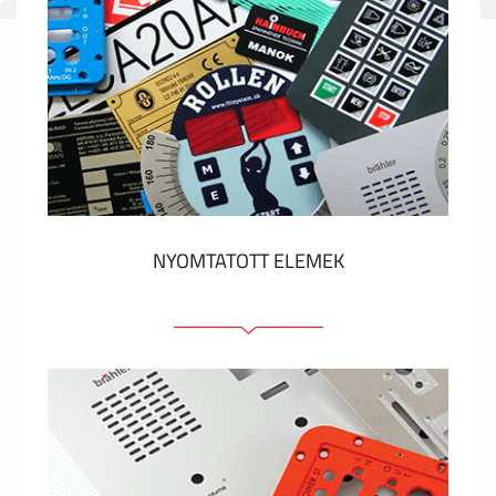
NYOMTATOTT ELEMEK
Fóliacímkék
Fóliabillentyűzet, Membrános billentyűzet
Fém címkék
Címkék