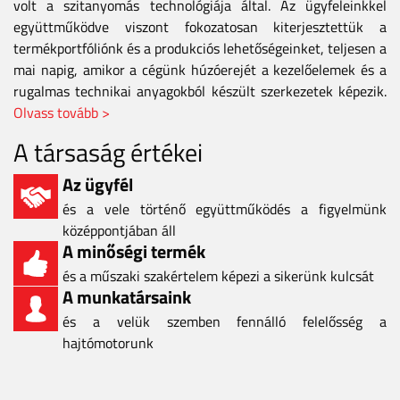
volt a szitanyomás technológiája által. Az ügyfeleinkkel
együttműködve viszont fokozatosan kiterjesztettük a
termékportfóliónk és a produkciós lehetőségeinket, teljesen a
mai napig, amikor a cégünk húzóerejét a kezelőelemek és a
rugalmas technikai anyagokból készült szerkezetek képezik.
Olvass tovább >
A társaság értékei
Az ügyfél
és a vele történő együttműködés a figyelmünk
középpontjában áll
A minőségi termék
és a műszaki szakértelem képezi a sikerünk kulcsát
A munkatársaink
és a velük szemben fennálló felelősség a
hajtómotorunk