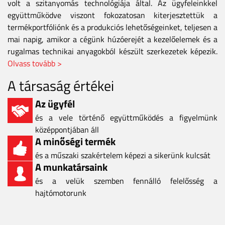
volt a szitanyomás technológiája által. Az ügyfeleinkkel
együttműködve viszont fokozatosan kiterjesztettük a
termékportfóliónk és a produkciós lehetőségeinket, teljesen a
mai napig, amikor a cégünk húzóerejét a kezelőelemek és a
rugalmas technikai anyagokból készült szerkezetek képezik.
Olvass tovább >
A társaság értékei
Az ügyfél
és a vele történő együttműködés a figyelmünk
középpontjában áll
A minőségi termék
és a műszaki szakértelem képezi a sikerünk kulcsát
A munkatársaink
és a velük szemben fennálló felelősség a
hajtómotorunk