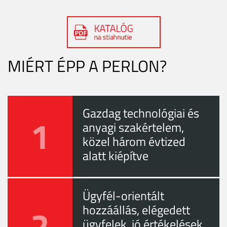
MIÉRT ÉPP A PERLON?
Gazdag technológiai és
1
anyagi szakértelem,
közel három évtized
alatt kiépítve
Ügyfél-orientált
2
hozzáállás, elégedett
ügyfelek, jó értékelések