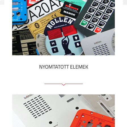
NYOMTATOTT ELEMEK
Fóliacímkék
Fóliabillentyűzet, Membrános billentyűzet
Fém címkék
Címkék