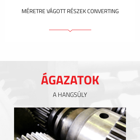
MÉRETRE VÁGOTT RÉSZEK CONVERTING
Ragasztóelemek
Tömítőelemek
EMI / RFI / ESD árnyékolás
Kitöltések és hőkezelés
ÁGAZATOK
Szigetelés
A HANGSÚLY
MUTASS TÖBBET