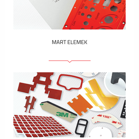
Műanyag címkék és cédulák
MUTASS TÖBBET
MART ELEMEK
Előlapok (elülső, tartó)
Anodizált panelek
Színes panelek
Panelek szerelőelemekkel
Gravírozott címkék
MUTASS TÖBBET