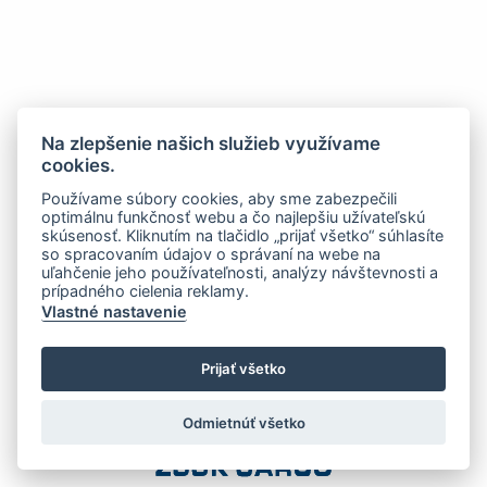
Na zlepšenie našich služieb využívame
cookies.
Používame súbory cookies, aby sme zabezpečili
optimálnu funkčnosť webu a čo najlepšiu užívateľskú
skúsenosť. Kliknutím na tlačidlo „prijať všetko“ súhlasíte
so spracovaním údajov o správaní na webe na
uľahčenie jeho používateľnosti, analýzy návštevnosti a
prípadného cielenia reklamy.
Vlastné nastavenie
Prijať všetko
Odmietnúť všetko