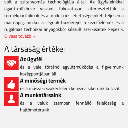
volt a szitanyomás technológiája által. Az ügyfeleinkkel
együttműködve viszont fokozatosan kiterjesztettük a
termékportfóliónk és a produkciós lehetőségeinket, teljesen a
mai napig, amikor a cégünk húzóerejét a kezelőelemek és a
rugalmas technikai anyagokból készült szerkezetek képezik.
Olvass tovább >
A társaság értékei
Az ügyfél
és a vele történő együttműködés a figyelmünk
középpontjában áll
A minőségi termék
és a műszaki szakértelem képezi a sikerünk kulcsát
A munkatársaink
és a velük szemben fennálló felelősség a
hajtómotorunk