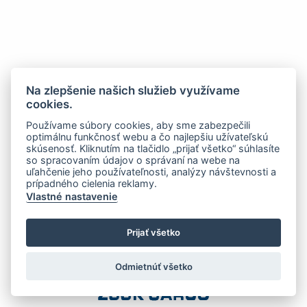
Na zlepšenie našich služieb využívame
cookies.
Používame súbory cookies, aby sme zabezpečili
optimálnu funkčnosť webu a čo najlepšiu užívateľskú
skúsenosť. Kliknutím na tlačidlo „prijať všetko“ súhlasíte
so spracovaním údajov o správaní na webe na
uľahčenie jeho používateľnosti, analýzy návštevnosti a
prípadného cielenia reklamy.
Vlastné nastavenie
Prijať všetko
Odmietnúť všetko