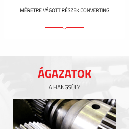
MÉRETRE VÁGOTT RÉSZEK CONVERTING
Ragasztóelemek
Tömítőelemek
EMI / RFI / ESD árnyékolás
Kitöltések és hőkezelés
ÁGAZATOK
Szigetelés
A HANGSÚLY
MUTASS TÖBBET