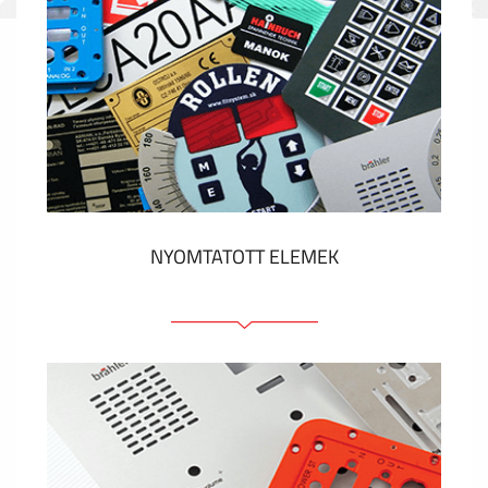
NYOMTATOTT ELEMEK
Fóliacímkék
Fóliabillentyűzet, Membrános billentyűzet
Fém címkék
Címkék