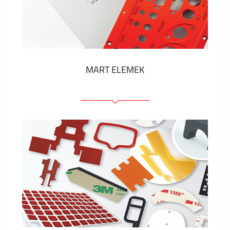
Műanyag címkék és cédulák
MUTASS TÖBBET
MART ELEMEK
Előlapok (elülső, tartó)
Anodizált panelek
Színes panelek
Panelek szerelőelemekkel
Gravírozott címkék
MUTASS TÖBBET