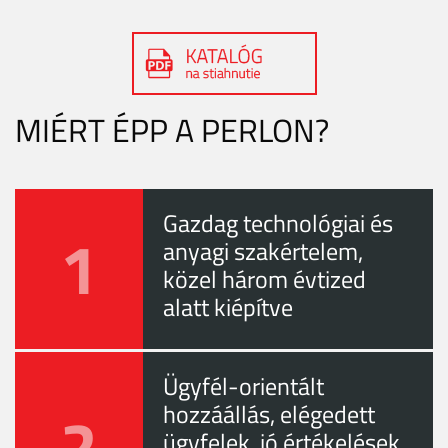
MIÉRT ÉPP A PERLON?
Gazdag technológiai és
1
anyagi szakértelem,
közel három évtized
alatt kiépítve
Ügyfél-orientált
2
hozzáállás, elégedett
ügyfelek, jó értékelések