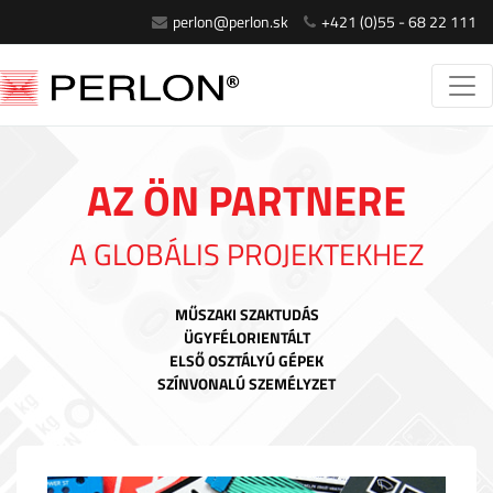
perlon@perlon.sk
+421 (0)55 - 68 22 111
AZ ÖN PARTNERE
A GLOBÁLIS PROJEKTEKHEZ
MŰSZAKI SZAKTUDÁS
ÜGYFÉLORIENTÁLT
ELSŐ OSZTÁLYÚ GÉPEK
SZÍNVONALÚ SZEMÉLYZET