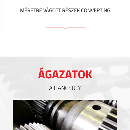
MÉRETRE VÁGOTT RÉSZEK CONVERTING
Ragasztóelemek
Tömítőelemek
EMI / RFI / ESD árnyékolás
Kitöltések és hőkezelés
ÁGAZATOK
Szigetelés
A HANGSÚLY
MUTASS TÖBBET