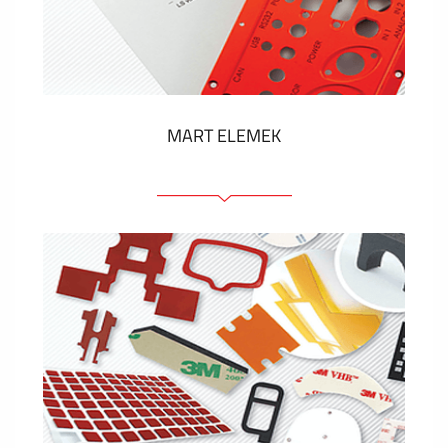
Műanyag címkék és cédulák
MUTASS TÖBBET
MART ELEMEK
Előlapok (elülső, tartó)
Anodizált panelek
Színes panelek
Panelek szerelőelemekkel
Gravírozott címkék
MUTASS TÖBBET