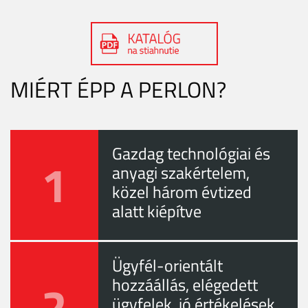
MIÉRT ÉPP A PERLON?
Gazdag technológiai és
1
anyagi szakértelem,
közel három évtized
alatt kiépítve
Ügyfél-orientált
2
hozzáállás, elégedett
ügyfelek, jó értékelések