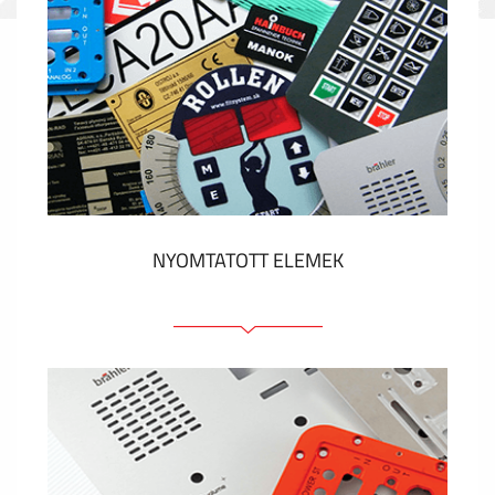
NYOMTATOTT ELEMEK
Fóliacímkék
Fóliabillentyűzet, Membrános billentyűzet
Fém címkék
Címkék