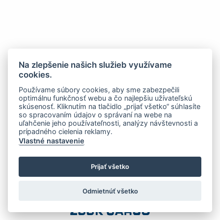
Na zlepšenie našich služieb využívame
cookies.
Používame súbory cookies, aby sme zabezpečili
optimálnu funkčnosť webu a čo najlepšiu užívateľskú
skúsenosť. Kliknutím na tlačidlo „prijať všetko“ súhlasíte
so spracovaním údajov o správaní na webe na
uľahčenie jeho používateľnosti, analýzy návštevnosti a
prípadného cielenia reklamy.
Vlastné nastavenie
Prijať všetko
Odmietnúť všetko