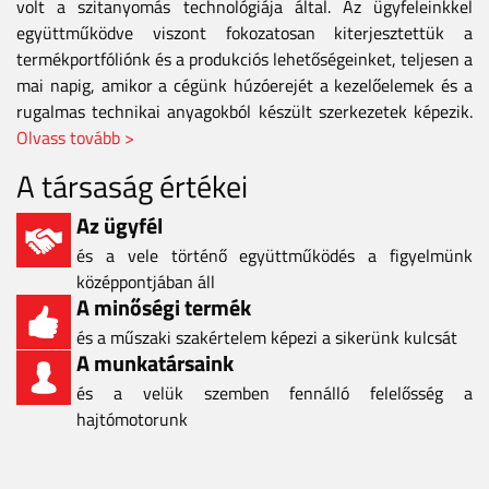
volt a szitanyomás technológiája által. Az ügyfeleinkkel
együttműködve viszont fokozatosan kiterjesztettük a
termékportfóliónk és a produkciós lehetőségeinket, teljesen a
mai napig, amikor a cégünk húzóerejét a kezelőelemek és a
rugalmas technikai anyagokból készült szerkezetek képezik.
Olvass tovább >
A társaság értékei
Az ügyfél
és a vele történő együttműködés a figyelmünk
középpontjában áll
A minőségi termék
és a műszaki szakértelem képezi a sikerünk kulcsát
A munkatársaink
és a velük szemben fennálló felelősség a
hajtómotorunk