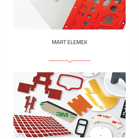
Műanyag címkék és cédulák
MUTASS TÖBBET
MART ELEMEK
Előlapok (elülső, tartó)
Anodizált panelek
Színes panelek
Panelek szerelőelemekkel
Gravírozott címkék
MUTASS TÖBBET