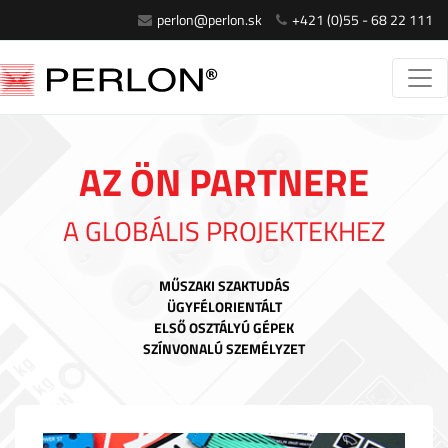
perlon@perlon.sk
+421 (0)55 - 68 22 111
AZ ÖN PARTNERE
A GLOBÁLIS PROJEKTEKHEZ
MŰSZAKI SZAKTUDÁS
ÜGYFÉLORIENTÁLT
ELSŐ OSZTÁLYÚ GÉPEK
SZÍNVONALÚ SZEMÉLYZET