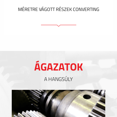
MÉRETRE VÁGOTT RÉSZEK CONVERTING
Ragasztóelemek
Tömítőelemek
EMI / RFI / ESD árnyékolás
Kitöltések és hőkezelés
ÁGAZATOK
Szigetelés
A HANGSÚLY
MUTASS TÖBBET