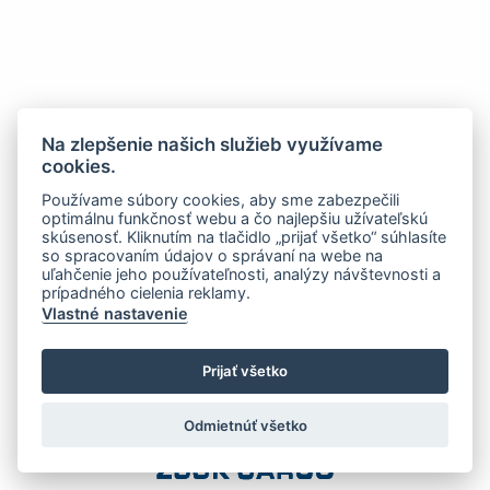
Na zlepšenie našich služieb využívame
cookies.
Používame súbory cookies, aby sme zabezpečili
optimálnu funkčnosť webu a čo najlepšiu užívateľskú
skúsenosť. Kliknutím na tlačidlo „prijať všetko“ súhlasíte
so spracovaním údajov o správaní na webe na
uľahčenie jeho používateľnosti, analýzy návštevnosti a
prípadného cielenia reklamy.
Vlastné nastavenie
Prijať všetko
Odmietnúť všetko