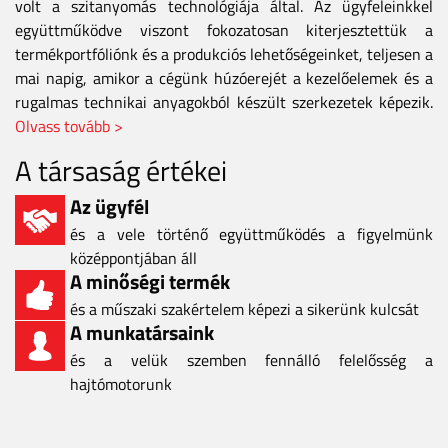
volt a szitanyomás technológiája által. Az ügyfeleinkkel
együttműködve viszont fokozatosan kiterjesztettük a
termékportfóliónk és a produkciós lehetőségeinket, teljesen a
mai napig, amikor a cégünk húzóerejét a kezelőelemek és a
rugalmas technikai anyagokból készült szerkezetek képezik.
Olvass tovább >
A társaság értékei
Az ügyfél
és a vele történő együttműködés a figyelmünk
középpontjában áll
A minőségi termék
és a műszaki szakértelem képezi a sikerünk kulcsát
A munkatársaink
és a velük szemben fennálló felelősség a
hajtómotorunk