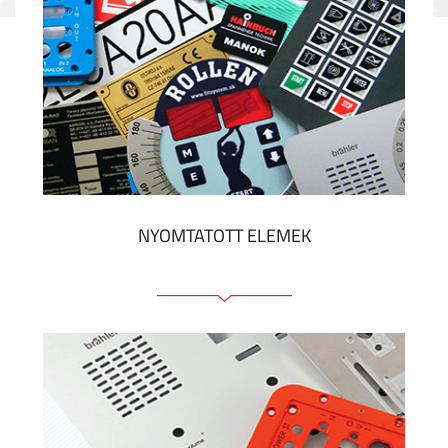
NYOMTATOTT ELEMEK
Fóliacímkék
Fóliabillentyűzet, Membrános billentyűzet
Fém címkék
Címkék