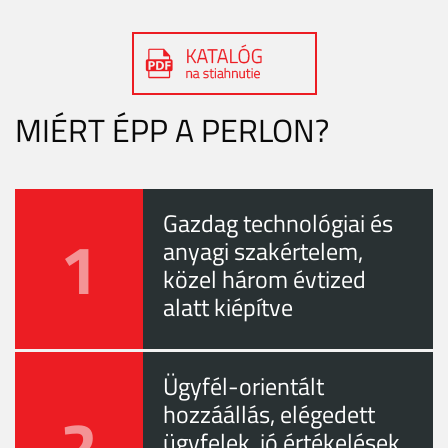
MIÉRT ÉPP A PERLON?
Gazdag technológiai és
1
anyagi szakértelem,
közel három évtized
alatt kiépítve
Ügyfél-orientált
2
hozzáállás, elégedett
ügyfelek, jó értékelések