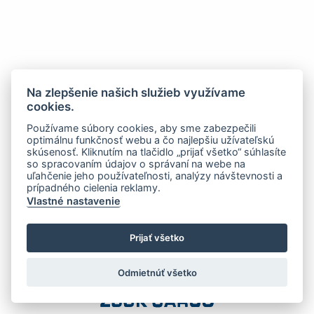
Na zlepšenie našich služieb využívame
cookies.
Používame súbory cookies, aby sme zabezpečili
optimálnu funkčnosť webu a čo najlepšiu užívateľskú
skúsenosť. Kliknutím na tlačidlo „prijať všetko“ súhlasíte
so spracovaním údajov o správaní na webe na
uľahčenie jeho používateľnosti, analýzy návštevnosti a
prípadného cielenia reklamy.
Vlastné nastavenie
Prijať všetko
Odmietnúť všetko