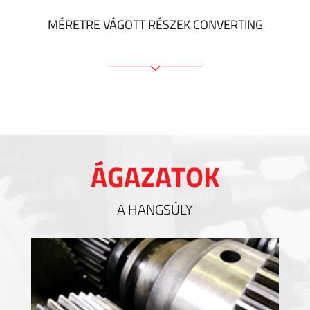
MÉRETRE VÁGOTT RÉSZEK CONVERTING
Ragasztóelemek
Tömítőelemek
EMI / RFI / ESD árnyékolás
Kitöltések és hőkezelés
ÁGAZATOK
Szigetelés
A HANGSÚLY
MUTASS TÖBBET