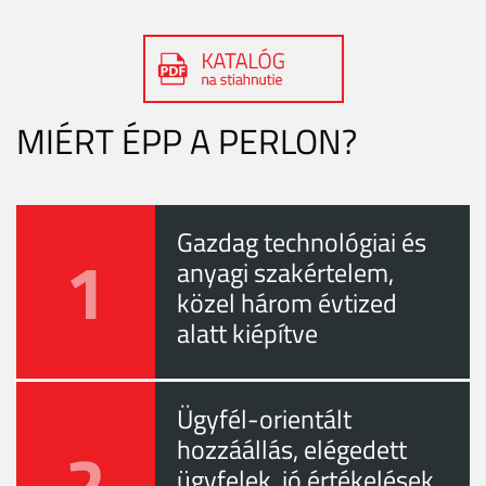
MIÉRT ÉPP A PERLON?
Gazdag technológiai és
1
anyagi szakértelem,
közel három évtized
alatt kiépítve
Ügyfél-orientált
2
hozzáállás, elégedett
ügyfelek, jó értékelések