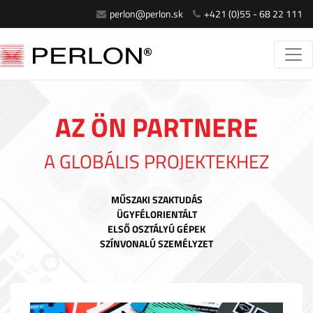
perlon@perlon.sk
+421 (0)55 - 68 22 111
AZ ÖN PARTNERE
A GLOBÁLIS PROJEKTEKHEZ
MŰSZAKI SZAKTUDÁS
ÜGYFÉLORIENTÁLT
ELSŐ OSZTÁLYÚ GÉPEK
SZÍNVONALÚ SZEMÉLYZET