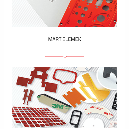
Műanyag címkék és cédulák
MUTASS TÖBBET
MART ELEMEK
Előlapok (elülső, tartó)
Anodizált panelek
Színes panelek
Panelek szerelőelemekkel
Gravírozott címkék
MUTASS TÖBBET