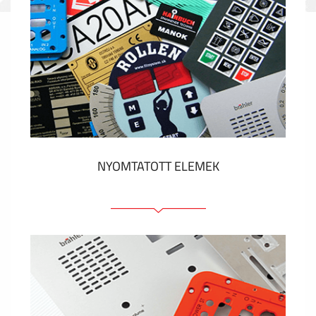
NYOMTATOTT ELEMEK
Fóliacímkék
Fóliabillentyűzet, Membrános billentyűzet
Fém címkék
Címkék