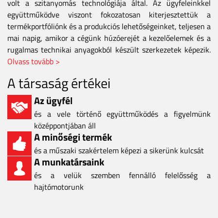
volt a szitanyomás technológiája által. Az ügyfeleinkkel
együttműködve viszont fokozatosan kiterjesztettük a
termékportfóliónk és a produkciós lehetőségeinket, teljesen a
mai napig, amikor a cégünk húzóerejét a kezelőelemek és a
rugalmas technikai anyagokból készült szerkezetek képezik.
Olvass tovább >
A társaság értékei
Az ügyfél
és a vele történő együttműködés a figyelmünk
középpontjában áll
A minőségi termék
és a műszaki szakértelem képezi a sikerünk kulcsát
A munkatársaink
és a velük szemben fennálló felelősség a
hajtómotorunk