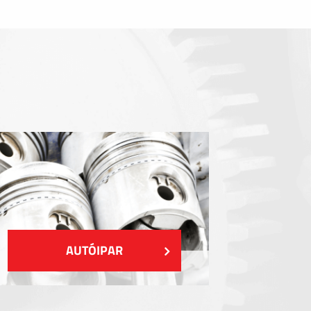
Tömítőelemek
EMI / RFI / ESD árnyékolás
Kitöltések és hőkezelés
Szigetelés
MUTASS TÖBBET
AUTÓIPAR