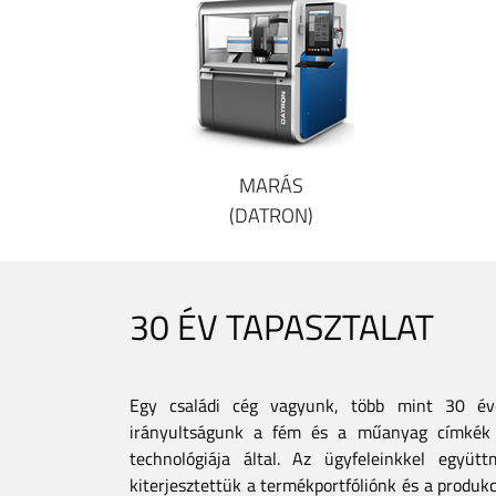
MARÁS
(DATRON)
30 ÉV TAPASZTALAT
Egy családi cég vagyunk, több mint 30 éves
irányultságunk a fém és a műanyag címkék 
technológiája által. Az ügyfeleinkkel együt
kiterjesztettük a termékportfóliónk és a produkc