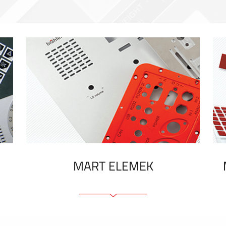
MART ELEMEK
Előlapok (elülső, tartó)