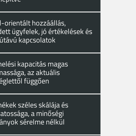
-orientált hozzáállás,
ett ügyfelek, jó értékelések és
útávú kapcsolatok
melési kapacitás magas
massága, az aktuális
églettől függően
mékek széles skálája és
zatossága, a minőségi
ányok sérelme nélkül