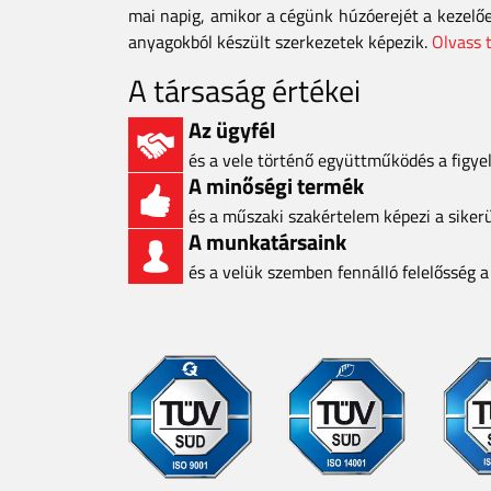
mai napig, amikor a cégünk húzóerejét a kezelő
anyagokból készült szerkezetek képezik.
Olvass 
A társaság értékei
Az ügyfél
és a vele történő együttműködés a figy
A minőségi termék
és a műszaki szakértelem képezi a siker
A munkatársaink
és a velük szemben fennálló felelősség 