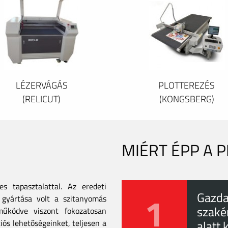
LÉZERVÁGÁS
PLOTTEREZÉS
(RELICUT)
(KONGSBERG)
MIÉRT ÉPP A 
 tapasztalattal. Az eredeti
1
Gazda
gyártása volt a szitanyomás
szaké
tműködve viszont fokozatosan
iós lehetőségeinket, teljesen a
alatt 