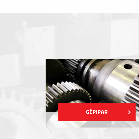
Fóliabillentyűzet, Membrános billentyű
Fém címkék
Címkék
Műanyag címkék és cédulák
MUTASS TÖBBET
GÉPIPAR