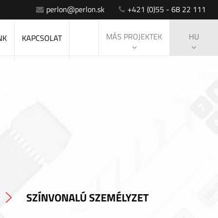
perlon@perlon.sk
+421 (0)55 - 68 22 111
MÁS PROJEKTEK
HU
NK
KAPCSOLAT
SZÍNVONALÚ SZEMÉLYZET