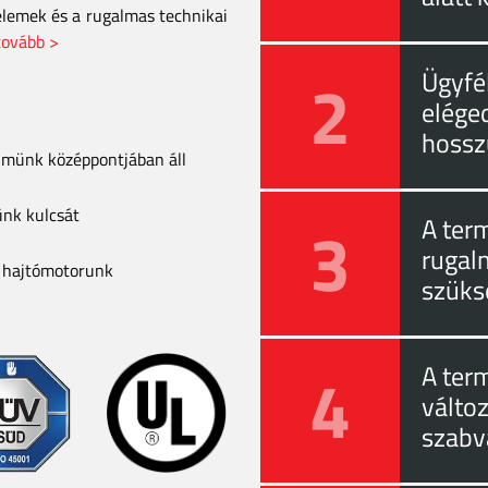
elemek és a rugalmas technikai
tovább >
2
Ügyfél
eléged
hossz
elmünk középpontjában áll
ünk kulcsát
3
A ter
rugal
a hajtómotorunk
szüks
4
A ter
válto
szabv