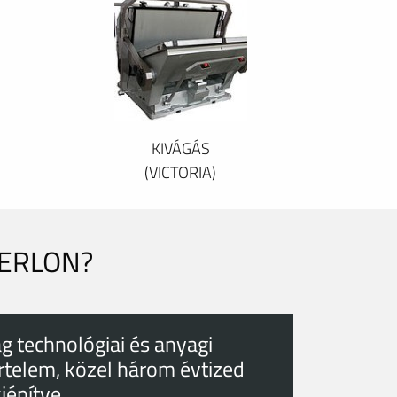
KIVÁGÁS
(VICTORIA)
PERLON?
g technológiai és anyagi
rtelem, közel három évtized
kiépítve