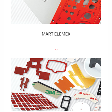
Műanyag címkék és cédulák
MUTASS TÖBBET
MART ELEMEK
Előlapok (elülső, tartó)
Anodizált panelek
Színes panelek
Panelek szerelőelemekkel
Gravírozott címkék
MUTASS TÖBBET