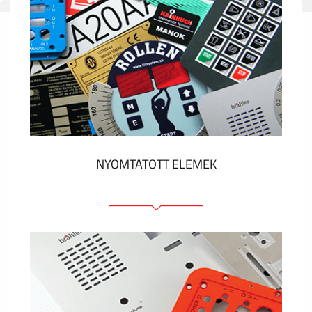
NYOMTATOTT ELEMEK
Fóliacímkék
Fóliabillentyűzet, Membrános billentyűzet
Fém címkék
Címkék