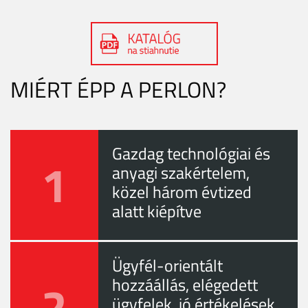
MIÉRT ÉPP A PERLON?
Gazdag technológiai és
1
anyagi szakértelem,
közel három évtized
alatt kiépítve
Ügyfél-orientált
2
hozzáállás, elégedett
ügyfelek, jó értékelések