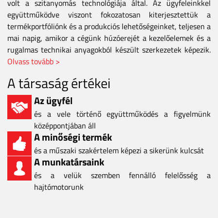
volt a szitanyomás technológiája által. Az ügyfeleinkkel
együttműködve viszont fokozatosan kiterjesztettük a
termékportfóliónk és a produkciós lehetőségeinket, teljesen a
mai napig, amikor a cégünk húzóerejét a kezelőelemek és a
rugalmas technikai anyagokból készült szerkezetek képezik.
Olvass tovább >
A társaság értékei
Az ügyfél
és a vele történő együttműködés a figyelmünk
középpontjában áll
A minőségi termék
és a műszaki szakértelem képezi a sikerünk kulcsát
A munkatársaink
és a velük szemben fennálló felelősség a
hajtómotorunk