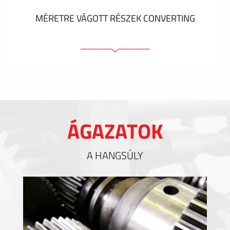
MÉRETRE VÁGOTT RÉSZEK CONVERTING
Ragasztóelemek
Tömítőelemek
EMI / RFI / ESD árnyékolás
Kitöltések és hőkezelés
ÁGAZATOK
Szigetelés
A HANGSÚLY
MUTASS TÖBBET