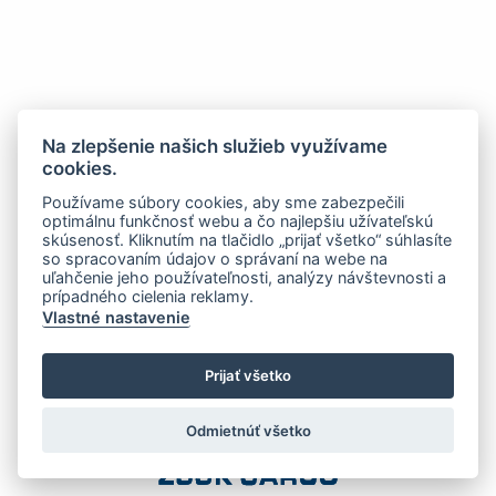
Na zlepšenie našich služieb využívame
cookies.
Používame súbory cookies, aby sme zabezpečili
optimálnu funkčnosť webu a čo najlepšiu užívateľskú
skúsenosť. Kliknutím na tlačidlo „prijať všetko“ súhlasíte
so spracovaním údajov o správaní na webe na
uľahčenie jeho používateľnosti, analýzy návštevnosti a
prípadného cielenia reklamy.
Vlastné nastavenie
Prijať všetko
Odmietnúť všetko