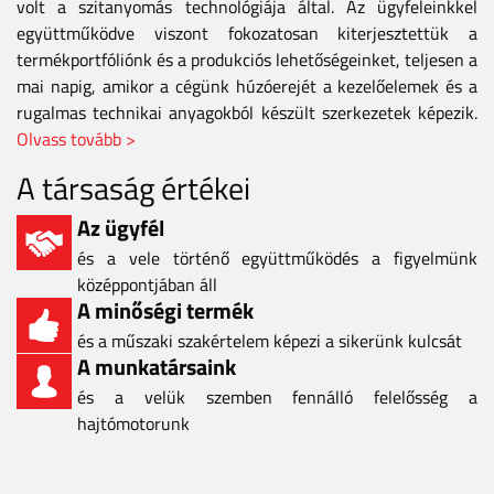
volt a szitanyomás technológiája által. Az ügyfeleinkkel
együttműködve viszont fokozatosan kiterjesztettük a
termékportfóliónk és a produkciós lehetőségeinket, teljesen a
mai napig, amikor a cégünk húzóerejét a kezelőelemek és a
rugalmas technikai anyagokból készült szerkezetek képezik.
Olvass tovább >
A társaság értékei
Az ügyfél
és a vele történő együttműködés a figyelmünk
középpontjában áll
A minőségi termék
és a műszaki szakértelem képezi a sikerünk kulcsát
A munkatársaink
és a velük szemben fennálló felelősség a
hajtómotorunk