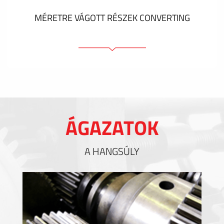
MÉRETRE VÁGOTT RÉSZEK CONVERTING
Ragasztóelemek
Tömítőelemek
EMI / RFI / ESD árnyékolás
Kitöltések és hőkezelés
ÁGAZATOK
Szigetelés
A HANGSÚLY
MUTASS TÖBBET