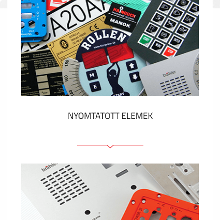
NYOMTATOTT ELEMEK
Fóliacímkék
Fóliabillentyűzet, Membrános billentyűzet
Fém címkék
Címkék