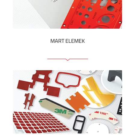
Műanyag címkék és cédulák
MUTASS TÖBBET
MART ELEMEK
Előlapok (elülső, tartó)
Anodizált panelek
Színes panelek
Panelek szerelőelemekkel
Gravírozott címkék
MUTASS TÖBBET