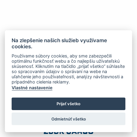
Na zlepšenie našich služieb využívame
cookies.
Používame súbory cookies, aby sme zabezpečili
optimálnu funkčnosť webu a čo najlepšiu užívateľskú
skúsenosť. Kliknutím na tlačidlo „prijať všetko“ súhlasíte
so spracovaním údajov o správaní na webe na
uľahčenie jeho používateľnosti, analýzy návštevnosti a
prípadného cielenia reklamy.
Vlastné nastavenie
Prijať všetko
Odmietnúť všetko