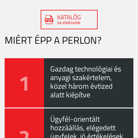
MIÉRT ÉPP A PERLON?
Gazdag technológiai és
1
anyagi szakértelem,
közel három évtized
alatt kiépítve
Ügyfél-orientált
2
hozzáállás, elégedett
ügyfelek, jó értékelések