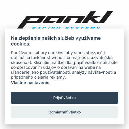
Na zlepšenie našich služieb využívame
cookies.
Používame súbory cookies, aby sme zabezpečili
optimálnu funkčnosť webu a čo najlepšiu užívateľskú
skúsenosť. Kliknutím na tlačidlo „prijať všetko“ súhlasíte
so spracovaním údajov o správaní na webe na
uľahčenie jeho používateľnosti, analýzy návštevnosti a
prípadného cielenia reklamy.
Vlastné nastavenie
Prijať všetko
Odmietnúť všetko