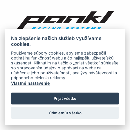
Na zlepšenie našich služieb využívame
cookies.
Používame súbory cookies, aby sme zabezpečili
optimálnu funkčnosť webu a čo najlepšiu užívateľskú
skúsenosť. Kliknutím na tlačidlo „prijať všetko“ súhlasíte
so spracovaním údajov o správaní na webe na
uľahčenie jeho používateľnosti, analýzy návštevnosti a
prípadného cielenia reklamy.
Vlastné nastavenie
Prijať všetko
Odmietnúť všetko