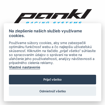
Na zlepšenie našich služieb využívame
cookies.
Používame súbory cookies, aby sme zabezpečili
optimálnu funkčnosť webu a čo najlepšiu užívateľskú
skúsenosť. Kliknutím na tlačidlo „prijať všetko“ súhlasíte
so spracovaním údajov o správaní na webe na
uľahčenie jeho používateľnosti, analýzy návštevnosti a
prípadného cielenia reklamy.
Vlastné nastavenie
Prijať všetko
Odmietnúť všetko