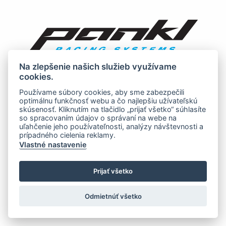
Na zlepšenie našich služieb využívame
cookies.
Používame súbory cookies, aby sme zabezpečili
optimálnu funkčnosť webu a čo najlepšiu užívateľskú
skúsenosť. Kliknutím na tlačidlo „prijať všetko“ súhlasíte
so spracovaním údajov o správaní na webe na
uľahčenie jeho používateľnosti, analýzy návštevnosti a
prípadného cielenia reklamy.
Vlastné nastavenie
Prijať všetko
Odmietnúť všetko