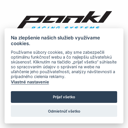
Na zlepšenie našich služieb využívame
cookies.
Používame súbory cookies, aby sme zabezpečili
optimálnu funkčnosť webu a čo najlepšiu užívateľskú
skúsenosť. Kliknutím na tlačidlo „prijať všetko“ súhlasíte
so spracovaním údajov o správaní na webe na
uľahčenie jeho používateľnosti, analýzy návštevnosti a
prípadného cielenia reklamy.
Vlastné nastavenie
Prijať všetko
Odmietnúť všetko