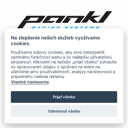
Na zlepšenie našich služieb využívame
cookies.
Používame súbory cookies, aby sme zabezpečili
optimálnu funkčnosť webu a čo najlepšiu užívateľskú
skúsenosť. Kliknutím na tlačidlo „prijať všetko“ súhlasíte
so spracovaním údajov o správaní na webe na
uľahčenie jeho používateľnosti, analýzy návštevnosti a
prípadného cielenia reklamy.
Vlastné nastavenie
Prijať všetko
Odmietnúť všetko