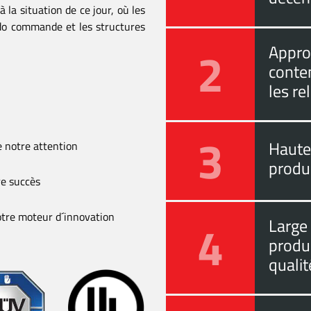
à la situation de ce jour, où les
 do commande et les structures
2
Approc
conten
les re
3
Haute 
de notre attention
produc
re succès
 notre moteur d´innovation
4
Large
produ
qualit