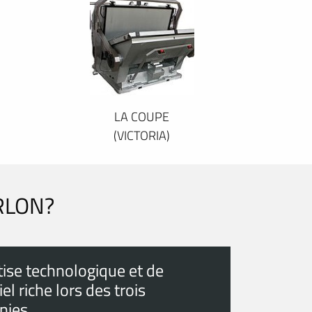
LA COUPE
(VICTORIA)
RLON?
tise technologique et de
el riche lors des trois
nies