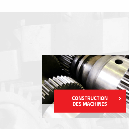
Clavier a membrane
Plaques industrielles métalliques
Autocollants et étiquettes
Étiquettes en plastique et tags
VOIR PLUS
CONSTRUCTION
DES MACHINES