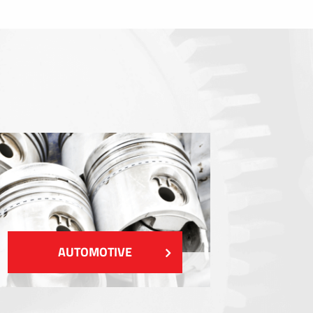
Gasketing
EMI / RFI / ESD Blindages
Remplissages et gestion thermique
Isolation
VOIR PLUS
AUTOMOTIVE