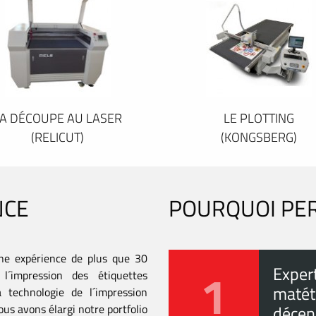
A DÉCOUPE AU LASER
LE PLOTTING
(RELICUT)
(KONGSBERG)
NCE
POURQUOI PE
ne expérience de plus que 30
1
Exper
l´impression des étiquettes
matéti
 technologie de l´impression
us avons élargi notre portfolio
décen