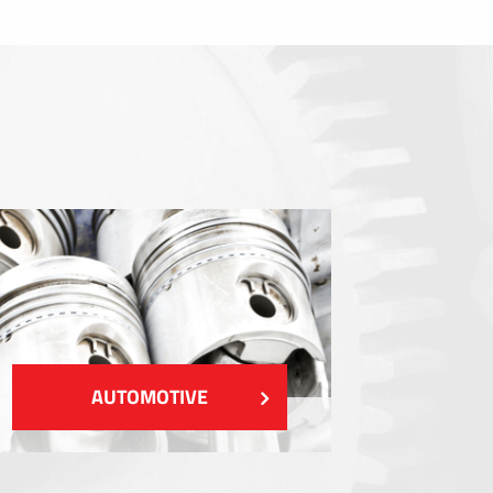
Gasketing
EMI / RFI / ESD Blindages
Remplissages et gestion thermique
Isolation
VOIR PLUS
AUTOMOTIVE