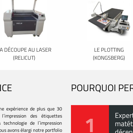
A DÉCOUPE AU LASER
LE PLOTTING
(RELICUT)
(KONGSBERG)
NCE
POURQUOI PE
ne expérience de plus que 30
1
Exper
l´impression des étiquettes
matéti
 technologie de l´impression
us avons élargi notre portfolio
décen