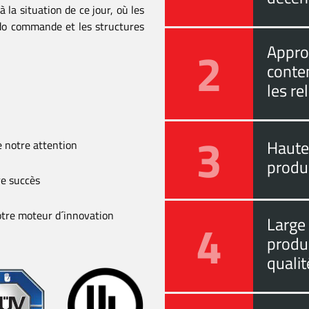
à la situation de ce jour, où les
 do commande et les structures
2
Approc
conten
les re
3
Haute 
de notre attention
produc
re succès
 notre moteur d´innovation
4
Large
produ
qualit