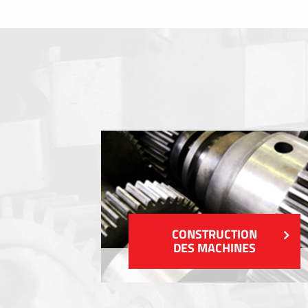
Clavier a membrane
Plaques industrielles métalliques
Autocollants et étiquettes
Étiquettes en plastique et tags
VOIR PLUS
CONSTRUCTION
DES MACHINES