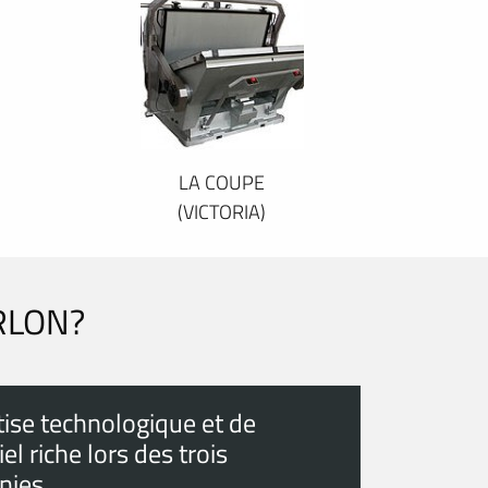
LA COUPE
(VICTORIA)
RLON?
tise technologique et de
el riche lors des trois
nies