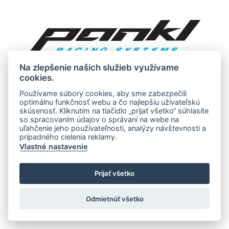
Na zlepšenie našich služieb využívame
cookies.
Používame súbory cookies, aby sme zabezpečili
optimálnu funkčnosť webu a čo najlepšiu užívateľskú
skúsenosť. Kliknutím na tlačidlo „prijať všetko“ súhlasíte
so spracovaním údajov o správaní na webe na
uľahčenie jeho používateľnosti, analýzy návštevnosti a
prípadného cielenia reklamy.
Vlastné nastavenie
Prijať všetko
Odmietnúť všetko