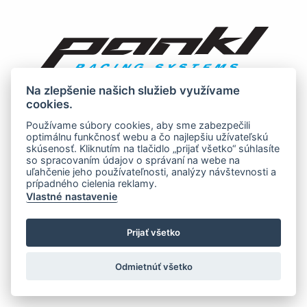
Na zlepšenie našich služieb využívame
cookies.
Používame súbory cookies, aby sme zabezpečili
optimálnu funkčnosť webu a čo najlepšiu užívateľskú
skúsenosť. Kliknutím na tlačidlo „prijať všetko“ súhlasíte
so spracovaním údajov o správaní na webe na
uľahčenie jeho používateľnosti, analýzy návštevnosti a
prípadného cielenia reklamy.
Vlastné nastavenie
Prijať všetko
Odmietnúť všetko