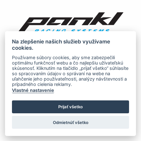
Na zlepšenie našich služieb využívame
cookies.
Používame súbory cookies, aby sme zabezpečili
optimálnu funkčnosť webu a čo najlepšiu užívateľskú
skúsenosť. Kliknutím na tlačidlo „prijať všetko“ súhlasíte
so spracovaním údajov o správaní na webe na
uľahčenie jeho používateľnosti, analýzy návštevnosti a
prípadného cielenia reklamy.
Vlastné nastavenie
Prijať všetko
Odmietnúť všetko