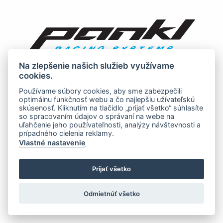
Na zlepšenie našich služieb využívame
cookies.
Používame súbory cookies, aby sme zabezpečili
optimálnu funkčnosť webu a čo najlepšiu užívateľskú
skúsenosť. Kliknutím na tlačidlo „prijať všetko“ súhlasíte
so spracovaním údajov o správaní na webe na
uľahčenie jeho používateľnosti, analýzy návštevnosti a
prípadného cielenia reklamy.
Vlastné nastavenie
Prijať všetko
Odmietnúť všetko