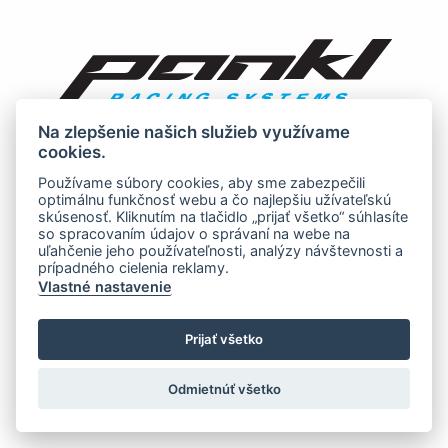
Na zlepšenie našich služieb využívame
cookies.
Používame súbory cookies, aby sme zabezpečili
optimálnu funkčnosť webu a čo najlepšiu užívateľskú
skúsenosť. Kliknutím na tlačidlo „prijať všetko“ súhlasíte
so spracovaním údajov o správaní na webe na
uľahčenie jeho používateľnosti, analýzy návštevnosti a
prípadného cielenia reklamy.
Vlastné nastavenie
Prijať všetko
Odmietnúť všetko